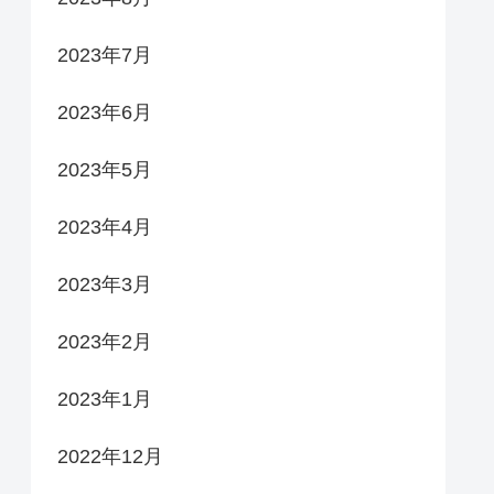
2023年7月
2023年6月
2023年5月
2023年4月
2023年3月
2023年2月
2023年1月
2022年12月