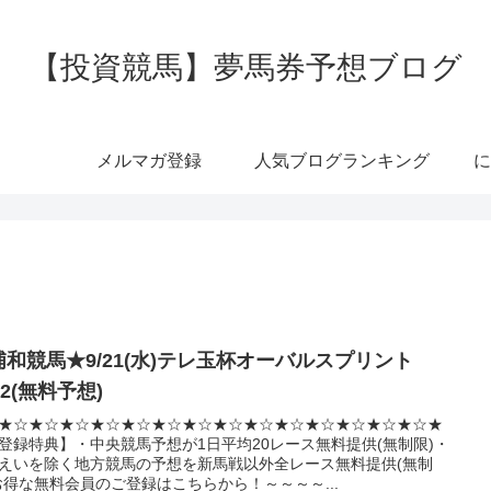
【投資競馬】夢馬券予想ブログ
メルマガ登録
人気ブログランキング
に
浦和競馬★9/21(水)テレ玉杯オーバルスプリント
22(無料予想)
★☆★☆★☆★☆★☆★☆★☆★☆★☆★☆★☆★☆★☆★☆★
登録特典】・中央競馬予想が1日平均20レース無料提供(無制限)・
えいを除く地方競馬の予想を新馬戦以外全レース無料提供(無制
お得な無料会員のご登録はこちらから！～～～～...