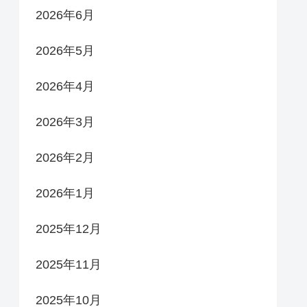
2026年6月
2026年5月
2026年4月
2026年3月
2026年2月
2026年1月
2025年12月
2025年11月
2025年10月