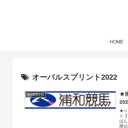
HOME
オーバルスプリント2022
★
地方競馬予想
20
★☆
☆【
ばん
限)