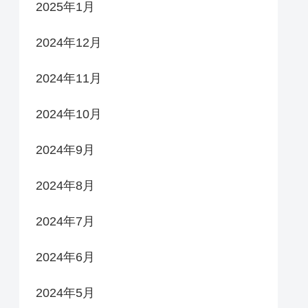
2025年1月
2024年12月
2024年11月
2024年10月
2024年9月
2024年8月
2024年7月
2024年6月
2024年5月