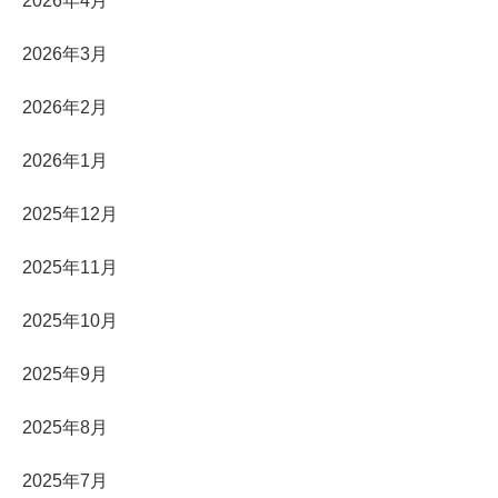
2026年4月
2026年3月
2026年2月
2026年1月
2025年12月
2025年11月
2025年10月
2025年9月
2025年8月
2025年7月