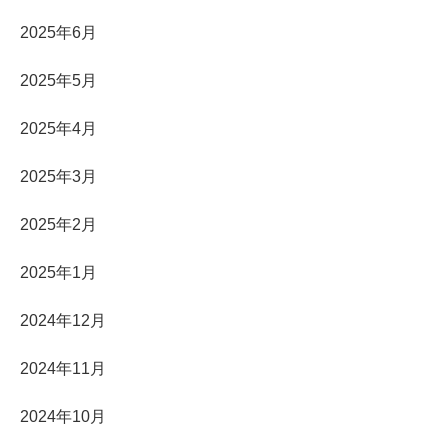
2025年6月
2025年5月
2025年4月
2025年3月
2025年2月
2025年1月
2024年12月
2024年11月
2024年10月