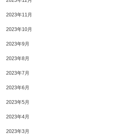
2023年12月
2023年11月
2023年10月
2023年9月
2023年8月
2023年7月
2023年6月
2023年5月
2023年4月
2023年3月