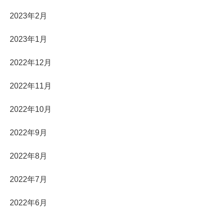
2023年2月
2023年1月
2022年12月
2022年11月
2022年10月
2022年9月
2022年8月
2022年7月
2022年6月