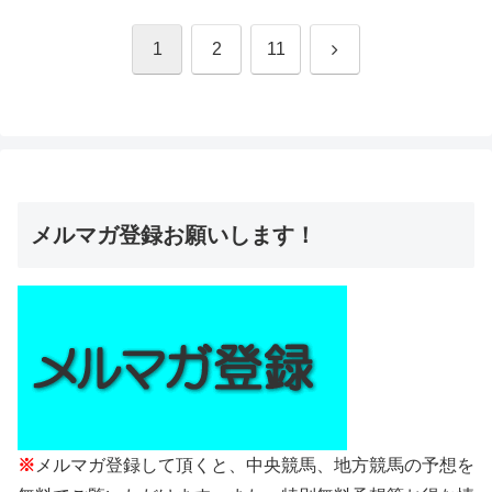
次
1
2
11
へ
メルマガ登録お願いします！
※
メルマガ登録して頂くと、中央競馬、地方競馬の予想を