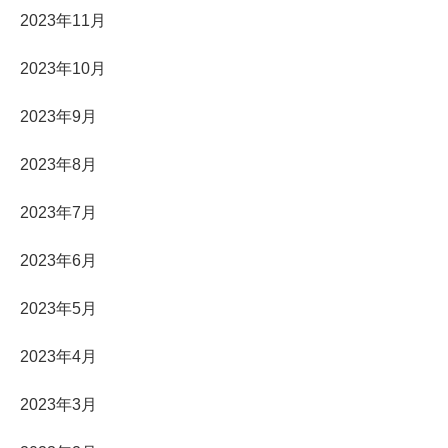
2023年11月
2023年10月
2023年9月
2023年8月
2023年7月
2023年6月
2023年5月
2023年4月
2023年3月