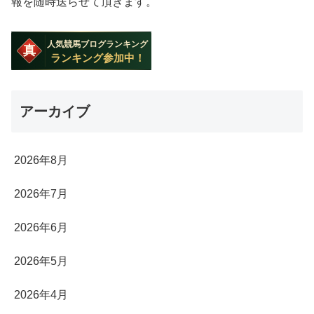
報を随時送らせて頂きます。
アーカイブ
2026年8月
2026年7月
2026年6月
2026年5月
2026年4月