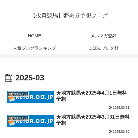
【投資競馬】夢馬券予想ブログ
HOME
メルマガ登録
人気ブログランキング
にほんブログ村
2025-03
★地方競馬★2025年4月1日無料
地方競馬予想
予想
2025.03.31
★地方競馬★2025年3月31日無料
地方競馬予想
予想
2025.03.30