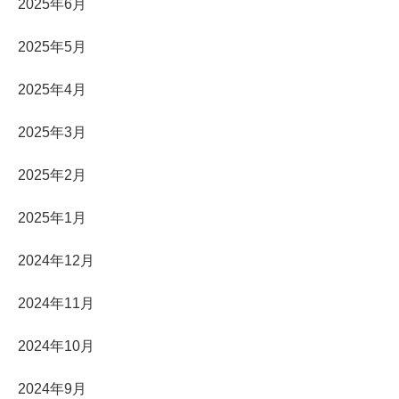
2025年6月
2025年5月
2025年4月
2025年3月
2025年2月
2025年1月
2024年12月
2024年11月
2024年10月
2024年9月