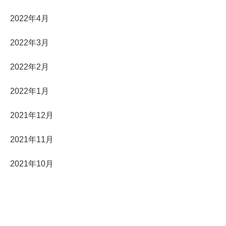
2022年4月
2022年3月
2022年2月
2022年1月
2021年12月
2021年11月
2021年10月