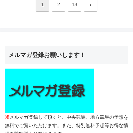
次
1
2
13
へ
メルマガ登録お願いします！
※
メルマガ登録して頂くと、中央競馬、地方競馬の予想を
無料でご覧いただけます。また、特別無料予想等お得な情