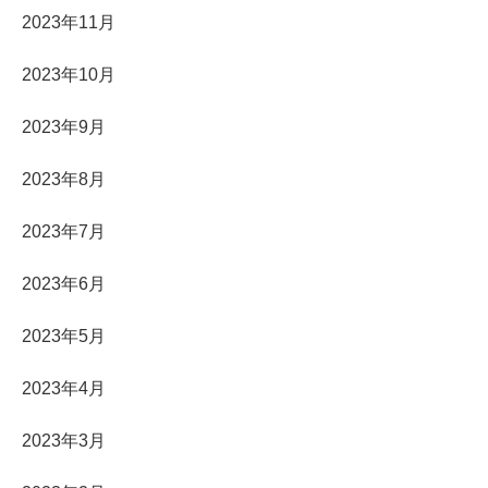
2023年11月
2023年10月
2023年9月
2023年8月
2023年7月
2023年6月
2023年5月
2023年4月
2023年3月