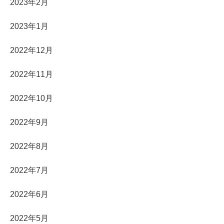
2023年2月
2023年1月
2022年12月
2022年11月
2022年10月
2022年9月
2022年8月
2022年7月
2022年6月
2022年5月