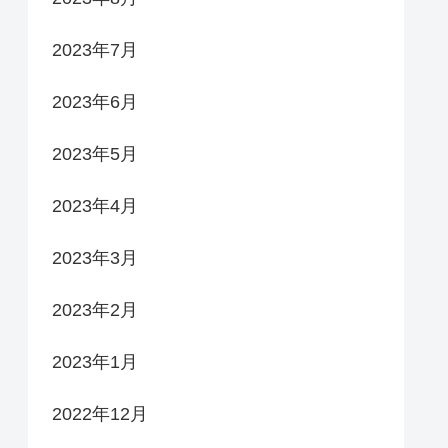
2023年7月
2023年6月
2023年5月
2023年4月
2023年3月
2023年2月
2023年1月
2022年12月