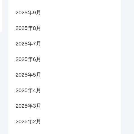
2025年9月
2025年8月
2025年7月
2025年6月
2025年5月
2025年4月
2025年3月
2025年2月