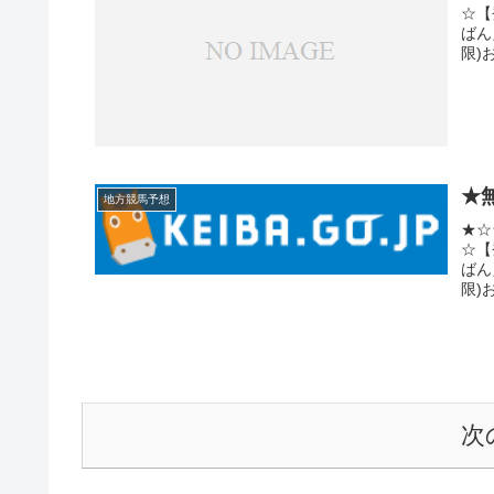
☆【
ばん
限)
★
地方競馬予想
★☆
☆【
ばん
限)
次