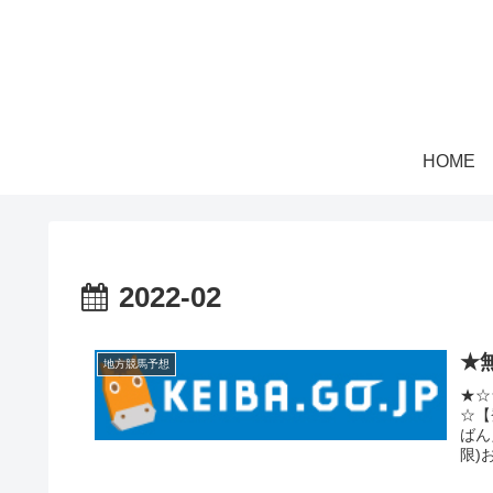
HOME
2022-02
★
地方競馬予想
★☆
☆【
ばん
限)