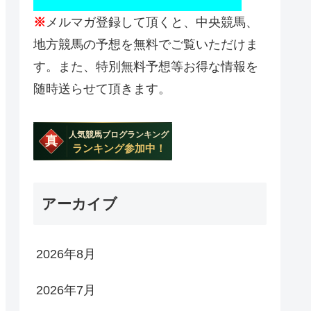
※
メルマガ登録して頂くと、中央競馬、
地方競馬の予想を無料でご覧いただけま
す。また、特別無料予想等お得な情報を
随時送らせて頂きます。
アーカイブ
2026年8月
2026年7月