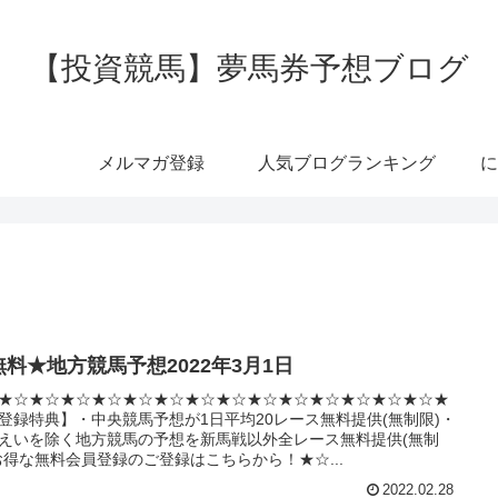
【投資競馬】夢馬券予想ブログ
メルマガ登録
人気ブログランキング
に
無料★地方競馬予想2022年3月1日
★☆★☆★☆★☆★☆★☆★☆★☆★☆★☆★☆★☆★☆★☆★
登録特典】・中央競馬予想が1日平均20レース無料提供(無制限)・
えいを除く地方競馬の予想を新馬戦以外全レース無料提供(無制
お得な無料会員登録のご登録はこちらから！★☆...
2022.02.28