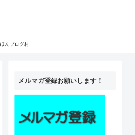
ほんブログ村
メルマガ登録お願いします！