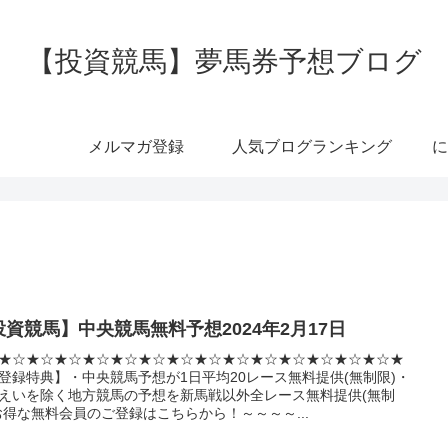
【投資競馬】夢馬券予想ブログ
メルマガ登録
人気ブログランキング
に
投資競馬】中央競馬無料予想2024年2月17日
★☆★☆★☆★☆★☆★☆★☆★☆★☆★☆★☆★☆★☆★☆★
登録特典】・中央競馬予想が1日平均20レース無料提供(無制限)・
えいを除く地方競馬の予想を新馬戦以外全レース無料提供(無制
お得な無料会員のご登録はこちらから！～～～～...