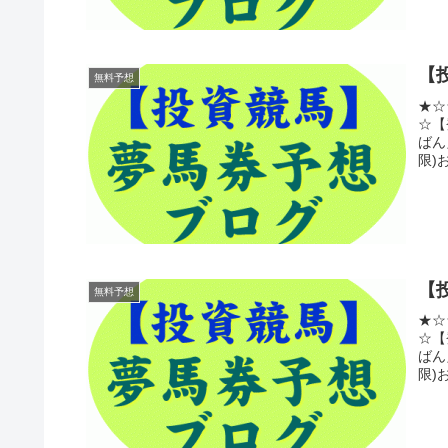
【
無料予想
★☆
☆【
ばん
限)
【
無料予想
★☆
☆【
ばん
限)