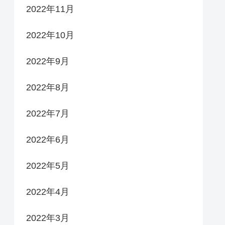
2022年11月
2022年10月
2022年9月
2022年8月
2022年7月
2022年6月
2022年5月
2022年4月
2022年3月