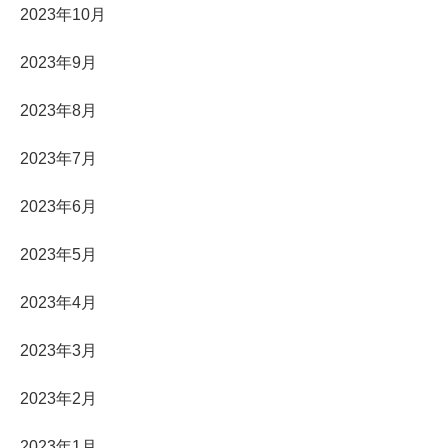
2023年10月
2023年9月
2023年8月
2023年7月
2023年6月
2023年5月
2023年4月
2023年3月
2023年2月
2023年1月