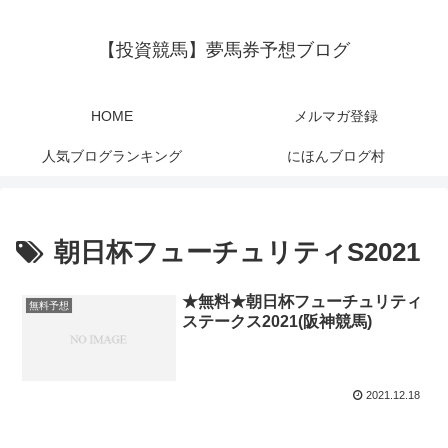
【投資競馬】夢馬券予想ブログ
HOME
メルマガ登録
人気ブログランキング
にほんブログ村
朝日杯フューチュリティS2021
★無料★朝日杯フューチュリティ
無料予想
ステークス2021(阪神競馬)
2021.12.18