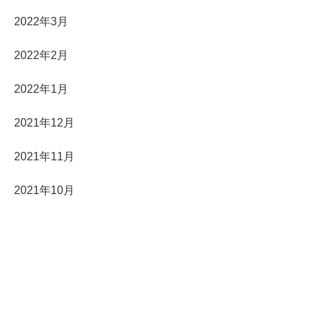
2022年3月
2022年2月
2022年1月
2021年12月
2021年11月
2021年10月