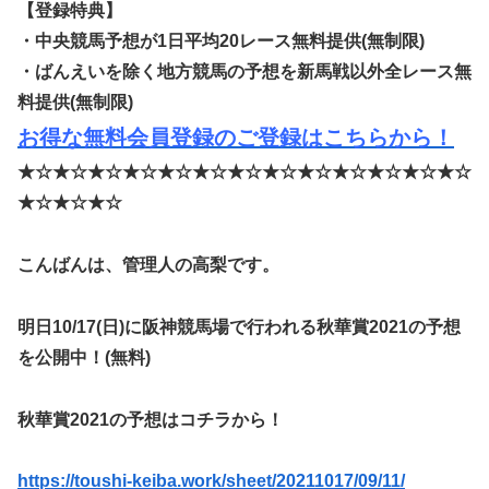
【登録特典】
・中央競馬予想が1日平均20レース無料提供(無制限)
・ばんえいを除く地方競馬の予想を新馬戦以外全レース無
料提供(無制限)
お得な無料会員登録のご登録はこちらから！
★☆★☆★☆★☆★☆★☆★☆★☆★☆★☆★☆★☆★☆
★☆★☆★☆
こんばんは、管理人の高梨です
。
明日10/17(日)に阪神競馬場で行われる秋華賞2021の予想
を公開中！(無料)
秋華賞2021の予想はコチラから！
https://toushi-keiba.work/sheet/20211017/09/11/