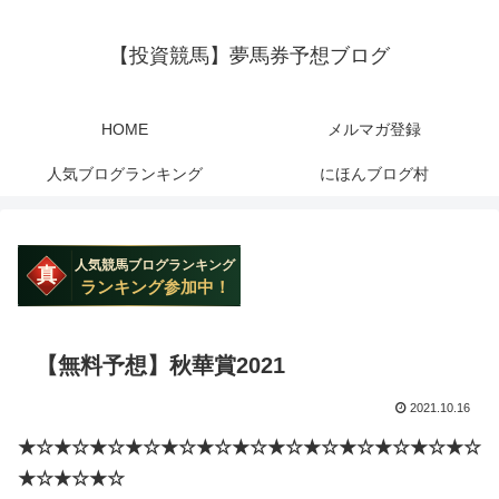
【投資競馬】夢馬券予想ブログ
HOME
メルマガ登録
人気ブログランキング
にほんブログ村
【無料予想】秋華賞2021
2021.10.16
★☆★☆★☆★☆★☆★☆★☆★☆★☆★☆★☆★☆★☆
★☆★☆★☆