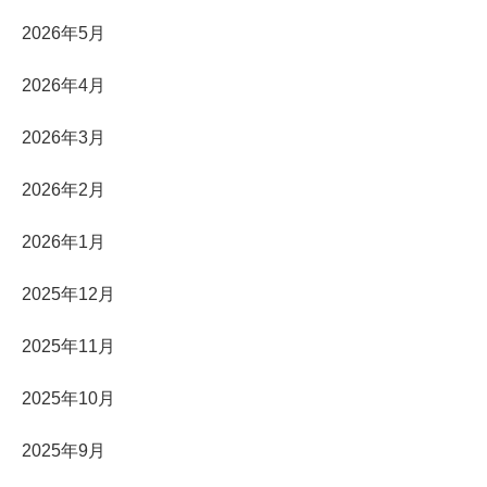
2026年5月
2026年4月
2026年3月
2026年2月
2026年1月
2025年12月
2025年11月
2025年10月
2025年9月