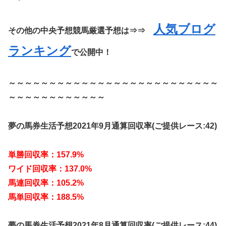
人気ブログ
その他の中央予想競馬厳選予想は⇒⇒
ランキング
で公開中！
～～～～～～～～～～～～～～～～～～～～～～～～～～
～～～～～～～～～～～～
夢の馬券生活予想2021年9月通算回収率(ご提供レース:42)
単勝回収率：157.9%
ワイド回収率：137.0%
馬連回収率：105.2%
馬単回収率：188.5%
夢の馬券生活予想2021年8月通算回収率(ご提供レース:44)