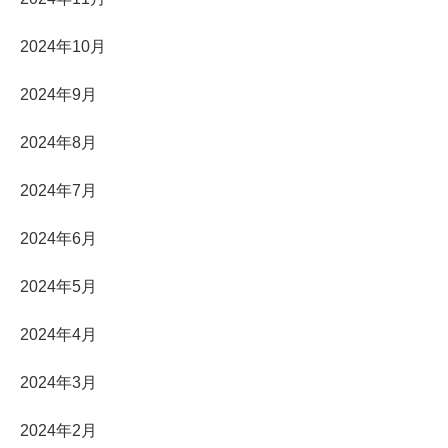
2024年10月
2024年9月
2024年8月
2024年7月
2024年6月
2024年5月
2024年4月
2024年3月
2024年2月