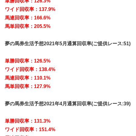
単勝回収率：126.3%
ワイド回収率：137.9%
馬連回収率：166.6%
馬単回収率：205.5%
夢の馬券生活予想2021年5月通算回収率(ご提供レース:51)
単勝回収率：126.5%
ワイド回収率：138.4%
馬連回収率：110.1%
馬単回収率：127.9%
夢の馬券生活予想2021年4月通算回収率(ご提供レース:39)
単勝回収率：131.3%
ワイド回収率：151.4%