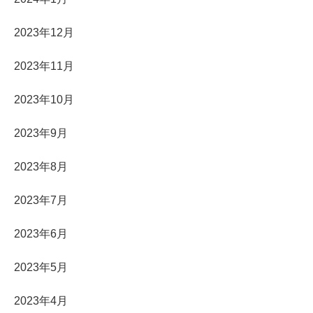
2023年12月
2023年11月
2023年10月
2023年9月
2023年8月
2023年7月
2023年6月
2023年5月
2023年4月