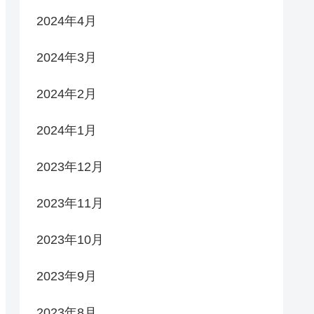
2024年4月
2024年3月
2024年2月
2024年1月
2023年12月
2023年11月
2023年10月
2023年9月
2023年8月