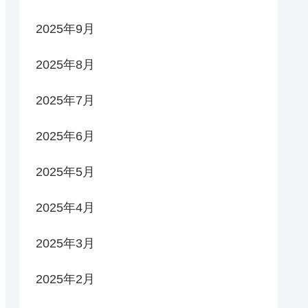
2025年9月
2025年8月
2025年7月
2025年6月
2025年5月
2025年4月
2025年3月
2025年2月