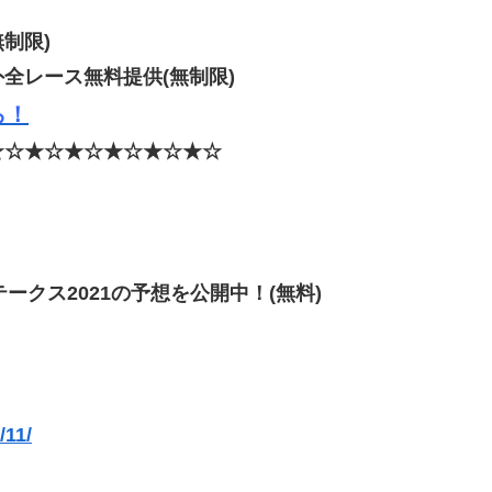
制限)
全レース無料提供(無制限)
ら！
★☆★☆★☆★☆★☆★☆
テークス2021の予想を公開中！(無料)
/11/