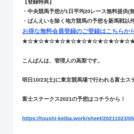
【登録特典】
・中央競馬予想が1日平均20レース無料提供(無
・ばんえいを除く地方競馬の予想を新馬戦以外
お得な無料会員登録のご登録はこちらか
★☆★☆★☆★☆★☆★☆★☆★☆★☆★☆
こんばんは、管理人の高梨です
。
明日10/23(土)に東京競馬場で行われる富士ス
富士ステークス2021の予想はコチラから！
https://toushi-keiba.work/sheet/20211023/05