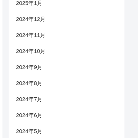
2025年1月
2024年12月
2024年11月
2024年10月
2024年9月
2024年8月
2024年7月
2024年6月
2024年5月