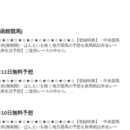
(函館競馬)
☆★☆★☆★☆★☆★☆★☆★☆★☆★☆【登録特典】・中央競馬
提供(無制限)・ばんえいを除く地方競馬の予想を新馬戦以外全レー
券生活予想】ご提供レースの中から、...
月11日無料予想
☆★☆★☆★☆★☆★☆★☆★☆★☆★☆【登録特典】・中央競馬
提供(無制限)・ばんえいを除く地方競馬の予想を新馬戦以外全レー
券生活予想】ご提供レースの中から、...
月10日無料予想
☆★☆★☆★☆★☆★☆★☆★☆★☆★☆【登録特典】・中央競馬
提供(無制限)・ばんえいを除く地方競馬の予想を新馬戦以外全レー