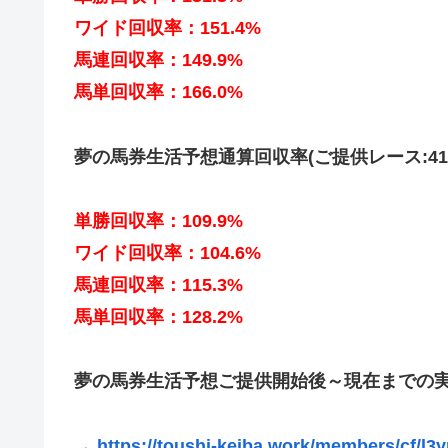
ワイド回収率：151.4%
馬連回収率：149.9%
馬単回収率：166.0%
夢の馬券生活予想通算回収率(ご提供レース:4104)
単勝回収率：109.9%
ワイド回収率：104.6%
馬連回収率：115.3%
馬単回収率：128.2%
夢の馬券生活予想ご提供開始後～現在までの
→
https://toushi-keiba.work/members/cf/l3