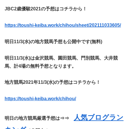
JBC2歳優駿2021の予想はコチラから！
https://toushi-keiba.work/chihou/sheet/202111033605/
明日11/3(水)の地方競馬予想も公開中です(無料)
明日11/3(水)は金沢競馬、園田競馬、門別競馬、大井競
馬、計4場の無料予想となります。
地方競馬2021年11/3(水)の予想はコチラから！
https://toushi-keiba.work/chihou/
人気ブログラン
明日の地方競馬厳選予想は⇒⇒