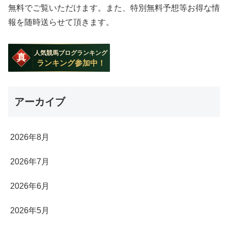
無料でご覧いただけます。また、特別無料予想等お得な情
報を随時送らせて頂きます。
アーカイブ
2026年8月
2026年7月
2026年6月
2026年5月