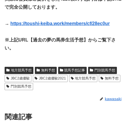
で完全公開しております。
→
https://toushi-keiba.work/members/cf/28ec0ur
※上記URL【過去の夢の馬券生活予想】からご覧下さ
い。
地方競馬予想
無料予想
競馬予想記事
門別競馬予想
JBC2歳優駿
JBC2歳優駿2021
地方競馬予想
無料予想
門別競馬予想
kawasaki
関連記事