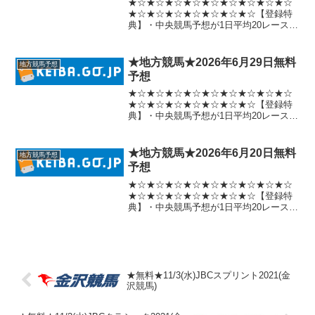
★☆★☆★☆★☆★☆★☆★☆★☆★☆
★☆★☆★☆★☆★☆★☆★☆【登録特
典】・中央競馬予想が1日平均20レース無
料提供(無制限)・ばんえいを除く地方競馬
の予想を新馬戦以外全レース無料提供(無
制限)・【夢の馬券生活予想】ご提供レー
★地方競馬★2026年6月29日無料
地方競馬予想
スの中から、...
予想
★☆★☆★☆★☆★☆★☆★☆★☆★☆
★☆★☆★☆★☆★☆★☆★☆【登録特
典】・中央競馬予想が1日平均20レース無
料提供(無制限)・ばんえいを除く地方競馬
の予想を新馬戦以外全レース無料提供(無
制限)・【夢の馬券生活予想】ご提供レー
★地方競馬★2026年6月20日無料
地方競馬予想
スの中から、...
予想
★☆★☆★☆★☆★☆★☆★☆★☆★☆
★☆★☆★☆★☆★☆★☆★☆【登録特
典】・中央競馬予想が1日平均20レース無
料提供(無制限)・ばんえいを除く地方競馬
の予想を新馬戦以外全レース無料提供(無
制限)・【夢の馬券生活予想】ご提供レー
スの中から、...
★無料★11/3(水)JBCスプリント2021(金
沢競馬)