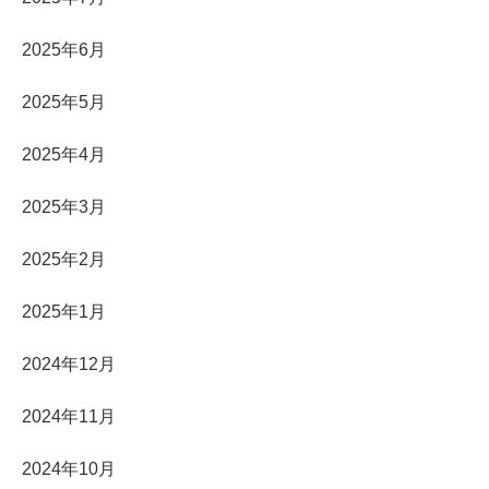
2025年6月
2025年5月
2025年4月
2025年3月
2025年2月
2025年1月
2024年12月
2024年11月
2024年10月