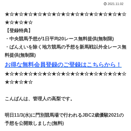
2021.11.02
★☆★☆★☆★☆★☆★☆★☆★☆★☆★☆★☆★☆★☆
★☆★☆★☆
【登録特典】
・中央競馬予想が1日平均20レース無料提供(無制限)
・ばんえいを除く地方競馬の予想を新馬戦以外全レース無
料提供(無制限)
お得な無料会員登録のご登録はこちらから！
★☆★☆★☆★☆★☆★☆★☆★☆★☆★☆★☆★☆★☆
★☆★☆★☆
こんばんは、管理人の高梨です。
明日11/3(水)に門別競馬場で行われるJBC2歳優駿2021の
予想を公開致しました(無料)