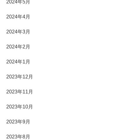
2024年5月
2024年4月
2024年3月
2024年2月
2024年1月
2023年12月
2023年11月
2023年10月
2023年9月
2023年8月