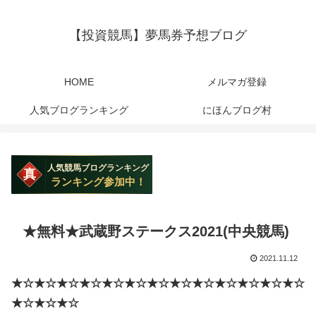
【投資競馬】夢馬券予想ブログ
HOME
メルマガ登録
人気ブログランキング
にほんブログ村
★無料★武蔵野ステークス2021(中央競馬)
2021.11.12
★☆★☆★☆★☆★☆★☆★☆★☆★☆★☆★☆★☆★☆
★☆★☆★☆