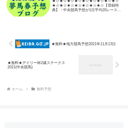
★☆★☆★☆★☆★☆★☆★☆★☆★☆
★☆★☆★☆★☆★☆★☆★☆【登録特
典】・中央競馬予想が1日平均20レース無
料提供(無制限)・ばんえいを除く地方競馬
の予想を新馬戦以外全レース無料提供(無
制限)・【夢の馬券生活予想】ご提供レー
スの中から、...
★無料★地方競馬予想2021年11月13日
★無料★デイリー杯2歳ステークス
2021(中央競馬)
ホーム
無料予想