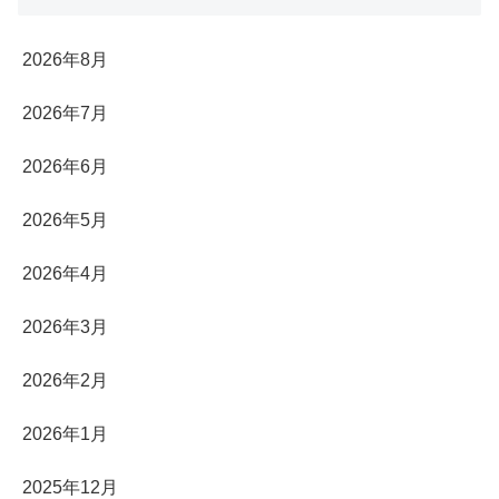
2026年8月
2026年7月
2026年6月
2026年5月
2026年4月
2026年3月
2026年2月
2026年1月
2025年12月