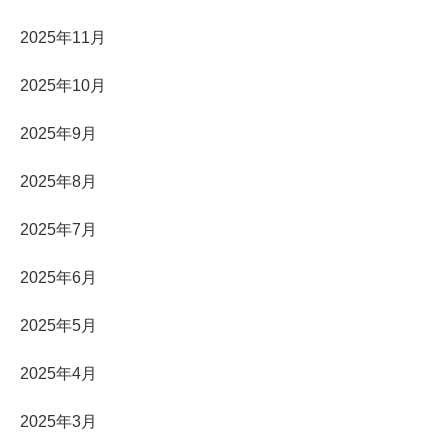
2025年11月
2025年10月
2025年9月
2025年8月
2025年7月
2025年6月
2025年5月
2025年4月
2025年3月