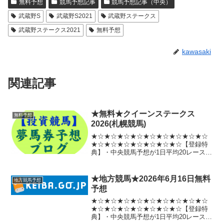
無料予想
競馬予想記事
競馬予想記事（中央）
武蔵野S
武蔵野S2021
武蔵野ステークス
武蔵野ステークス2021
無料予想
kawasaki
関連記事
★無料★クイーンステークス
無料予想
2026(札幌競馬)
★☆★☆★☆★☆★☆★☆★☆★☆★☆
★☆★☆★☆★☆★☆★☆★☆【登録特
典】・中央競馬予想が1日平均20レース無
料提供(無制限)・ばんえいを除く地方競馬
の予想を新馬戦以外全レース無料提供(無
制限)・【夢の馬券生活予想】ご提供レー
★地方競馬★2026年6月16日無料
地方競馬予想
スの中から、...
予想
★☆★☆★☆★☆★☆★☆★☆★☆★☆
★☆★☆★☆★☆★☆★☆★☆【登録特
典】・中央競馬予想が1日平均20レース無