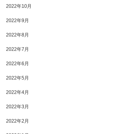
2022年10月
2022年9月
2022年8月
2022年7月
2022年6月
2022年5月
2022年4月
2022年3月
2022年2月