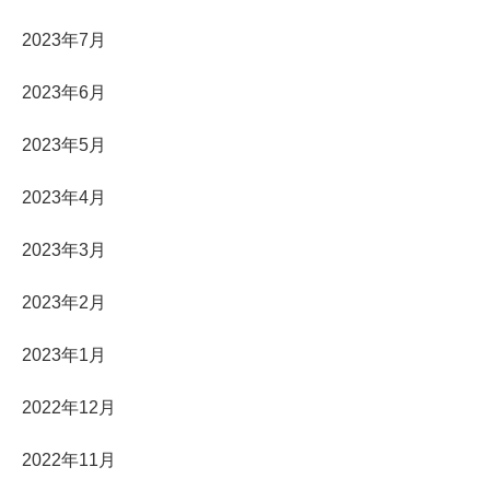
2023年7月
2023年6月
2023年5月
2023年4月
2023年3月
2023年2月
2023年1月
2022年12月
2022年11月