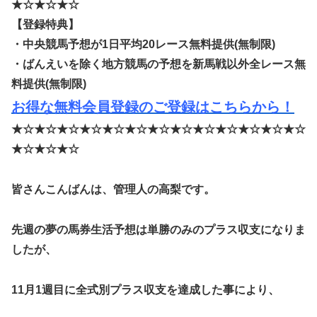
★☆★☆★☆
【登録特典】
・中央競馬予想が1日平均20レース無料提供(無制限)
・ばんえいを除く地方競馬の予想を新馬戦以外全レース無
料提供(無制限)
お得な無料会員登録のご登録はこちらから！
★☆★☆★☆★☆★☆★☆★☆★☆★☆★☆★☆★☆★☆
★☆★☆★☆
皆さんこんばんは、管理人の高梨です。
先週の夢の馬券生活予想は単勝のみのプラス収支になりま
したが、
11月1週目に全式別プラス収支を達成した事により、