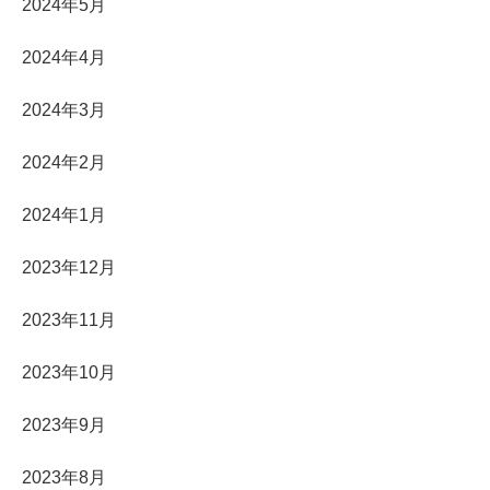
2024年5月
2024年4月
2024年3月
2024年2月
2024年1月
2023年12月
2023年11月
2023年10月
2023年9月
2023年8月