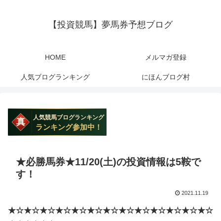
【投資競馬】夢馬券予想ブログ
HOME
メルマガ登録
人気ブログランキング
にほんブログ村
★必勝馬券★11/20(土)の投資情報は5鞍で
す！
2021.11.19
★☆★☆★☆★☆★☆★☆★☆★☆★☆★☆★☆★☆★☆