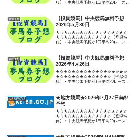
典】・中央競馬予想が1日平均20レース無
料提供(無制限)・ばんえいを除く地方競馬
の予想を新馬戦以外全レース無料提供(無
制限)・【夢の馬券生活予想】ご提供レー
【投資競馬】中央競馬無料予想
無料予想
スの中から、...
2026年5月30日
★☆★☆★☆★☆★☆★☆★☆★☆★☆
★☆★☆★☆★☆★☆★☆★☆【登録特
典】・中央競馬予想が1日平均20レース無
料提供(無制限)・ばんえいを除く地方競馬
の予想を新馬戦以外全レース無料提供(無
制限)・【夢の馬券生活予想】ご提供レー
【投資競馬】中央競馬無料予想
無料予想
スの中から、...
2026年4月26日
★☆★☆★☆★☆★☆★☆★☆★☆★☆
★☆★☆★☆★☆★☆★☆★☆【登録特
典】・中央競馬予想が1日平均20レース無
料提供(無制限)・ばんえいを除く地方競馬
の予想を新馬戦以外全レース無料提供(無
制限)・【夢の馬券生活予想】ご提供レー
★地方競馬★2026年7月27日無料
地方競馬予想
スの中から、...
予想
★☆★☆★☆★☆★☆★☆★☆★☆★☆
★☆★☆★☆★☆★☆★☆★☆【登録特
典】・中央競馬予想が1日平均20レース無
料提供(無制限)・ばんえいを除く地方競馬
の予想を新馬戦以外全レース無料提供(無
制限)・【夢の馬券生活予想】ご提供レー