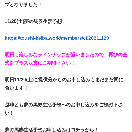
プとなりました！
11/20(土)夢の馬券生活予想
https://toushi-keiba.work/members/cf/20211120
明日も楽しみなラインナップが揃いましたので、再びの全
式別プラス収支にご期待下さい！
明日11/20(土)ご提供分からのお申し込みもまだまだ間に
合います！
是非とも夢の馬券生活予想へのお申し込みをご検討下さ
い！
夢の馬券生活予想お申し込みはコチラから！