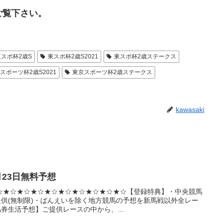
ご覧下さい。
東スポ杯2歳S
東スポ杯2歳S2021
東スポ杯2歳ステークス
スポーツ杯2歳S2021
東京スポーツ杯2歳ステークス
kawasaki
月23日無料予想
☆★☆★☆★☆★☆★☆★☆★☆★☆★☆【登録特典】・中央競馬
提供(無制限)・ばんえいを除く地方競馬の予想を新馬戦以外全レー
券生活予想】ご提供レースの中から、...