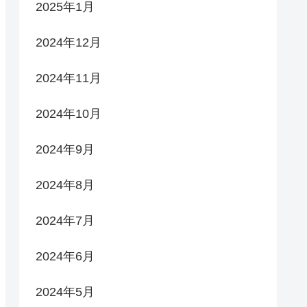
2025年1月
2024年12月
2024年11月
2024年10月
2024年9月
2024年8月
2024年7月
2024年6月
2024年5月