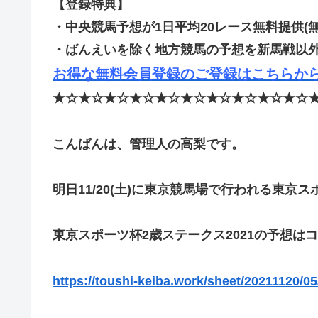
【登録特典】
・中央競馬予想が1日平均20レース無料提供(無
・ばんえいを除く地方競馬の予想を新馬戦以外
お得な無料会員登録のご登録はこちらか
★☆★☆★☆★☆★☆★☆★☆★☆★☆★☆
こんばんは、管理人の高梨です。
明日11/20(土)に東京競馬場で行われる東京ス
東京スポーツ杯2歳ステークス2021の予想は
https://toushi-keiba.work/sheet/20211120/05