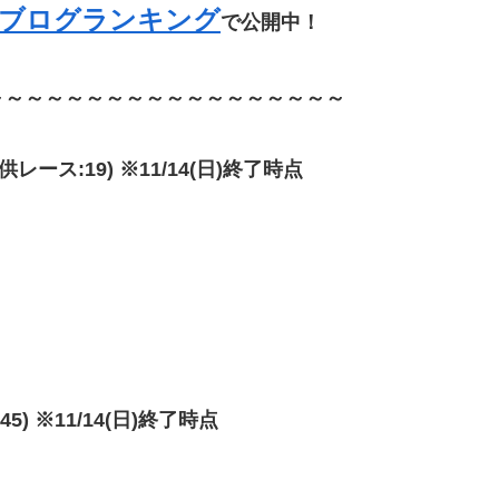
ブログランキング
で公開中！
～～～～～～～～～～～～～～～～～～
ース:19) ※11/14(日)終了時点
 ※11/14(日)終了時点