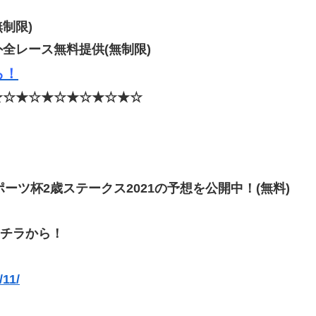
制限)
全レース無料提供(無制限)
ら！
★☆★☆★☆★☆★☆★☆
ポーツ杯2歳ステークス2021の予想を公開中！(無料)
コチラから！
/11/