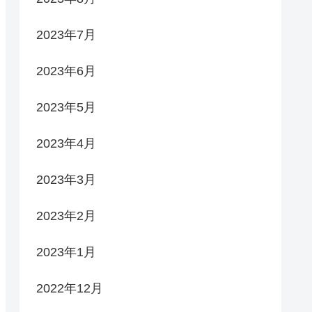
2023年7月
2023年6月
2023年5月
2023年4月
2023年3月
2023年2月
2023年1月
2022年12月