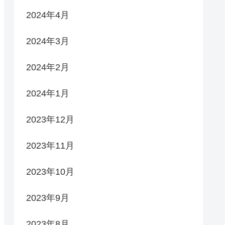
2024年4月
2024年3月
2024年2月
2024年1月
2023年12月
2023年11月
2023年10月
2023年9月
2023年8月