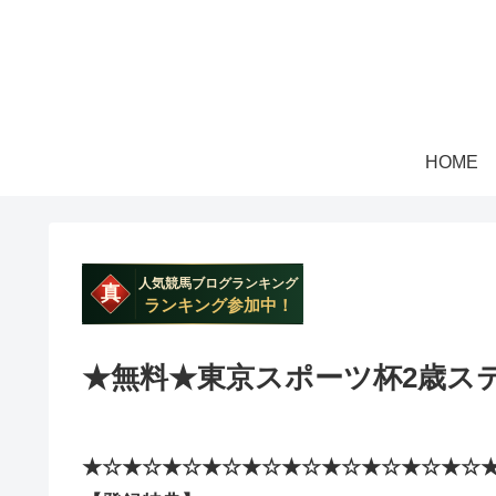
HOME
★無料★東京スポーツ杯2歳ステー
★☆★☆★☆★☆★☆★☆★☆★☆★☆★☆