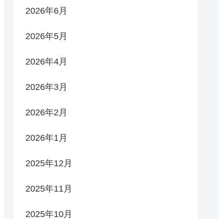
2026年6月
2026年5月
2026年4月
2026年3月
2026年2月
2026年1月
2025年12月
2025年11月
2025年10月