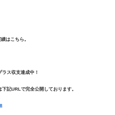
実績はこちら。
プラス収支達成中！
は下記URLで完全公開しております。
l8