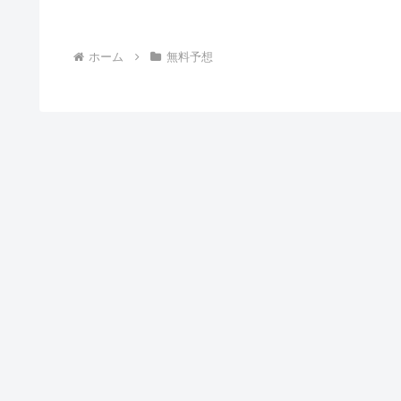
ホーム
無料予想