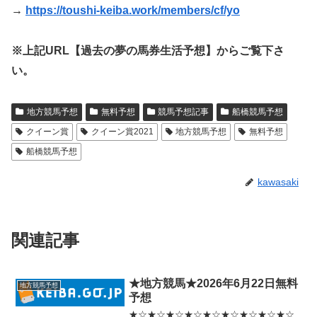
→
https://toushi-keiba.work/members/cf/yo
※上記URL【過去の夢の馬券生活予想】からご覧下さ
い。
地方競馬予想
無料予想
競馬予想記事
船橋競馬予想
クイーン賞
クイーン賞2021
地方競馬予想
無料予想
船橋競馬予想
kawasaki
関連記事
★地方競馬★2026年6月22日無料
地方競馬予想
予想
★☆★☆★☆★☆★☆★☆★☆★☆★☆