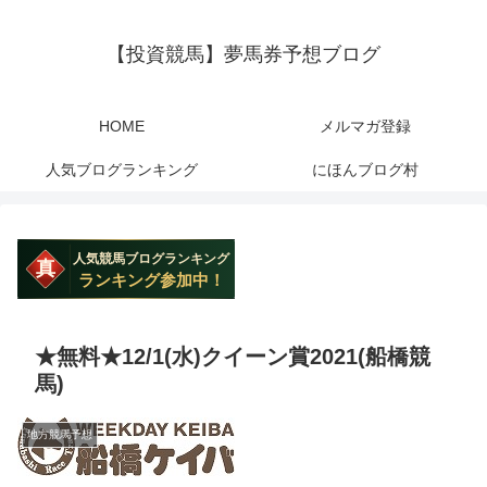
【投資競馬】夢馬券予想ブログ
HOME
メルマガ登録
人気ブログランキング
にほんブログ村
★無料★12/1(水)クイーン賞2021(船橋競
馬)
地方競馬予想