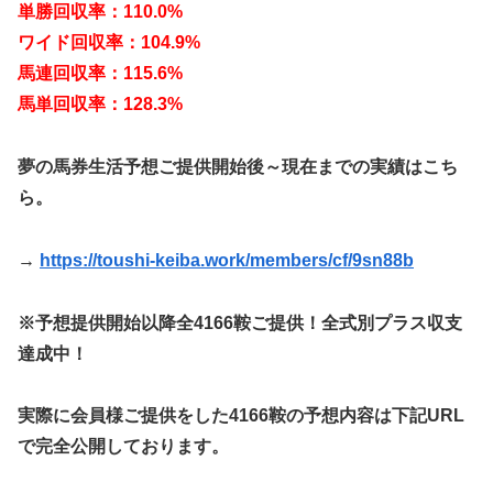
単勝回収率：110.0%
ワイド回収率：104.9%
馬連回収率：115.6%
馬単回収率：128.3%
夢の馬券生活予想ご提供開始後～現在までの実績はこち
ら。
→
https://toushi-keiba.work/members/cf/9sn88b
※予想提供開始以降全4166鞍ご提供！全式別プラス収支
達成中！
実際に会員様ご提供をした4166鞍の予想内容は下記URL
で完全公開しております。