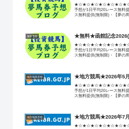
★☆★☆★☆★☆★☆★☆★
予想が1日平均20レース無料
ス無料提供(無制限)・【夢の馬
★無料★函館記念2026
無料予想
★☆★☆★☆★☆★☆★☆★
予想が1日平均20レース無料
ス無料提供(無制限)・【夢の馬
★地方競馬★2026年5
地方競馬予想
★☆★☆★☆★☆★☆★☆★
予想が1日平均20レース無料
ス無料提供(無制限)・【夢の馬
★地方競馬★2026年7
地方競馬予想
★☆★☆★☆★☆★☆★☆★