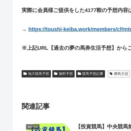
実際に会員様ご提供をした4177鞍の予想内容
→
https://toushi-keiba.work/members/cf/m
※上記URL【過去の夢の馬券生活予想】から
地方競馬予想
無料予想
競馬予想記事
勝島王冠
関連記事
【投資競馬】中央競馬無料
無料予想