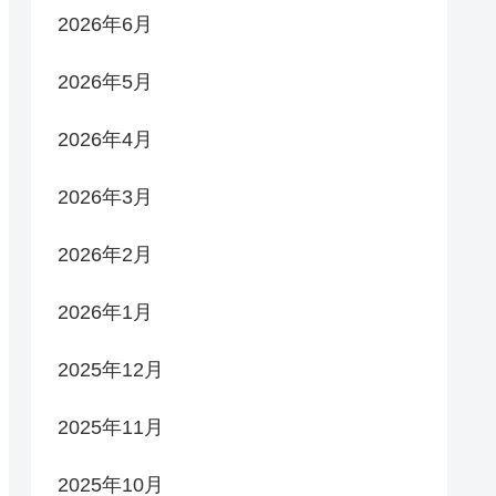
2026年6月
2026年5月
2026年4月
2026年3月
2026年2月
2026年1月
2025年12月
2025年11月
2025年10月