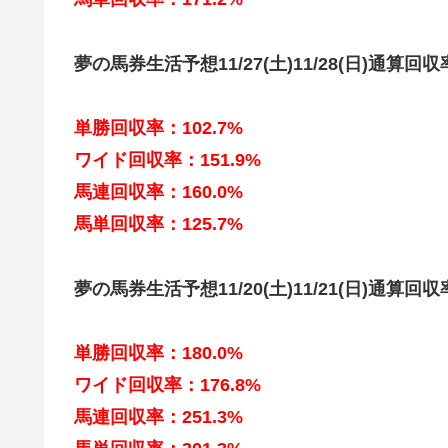
夢の馬券生活予想11/27(土)11/28(日)通算回収
単勝回収率：102.7%
ワイド回収率：151.9%
馬連回収率：160.0%
馬単回収率：125.7%
夢の馬券生活予想11/20(土)11/21(日)通算回収
単勝回収率：180.0%
ワイド回収率：176.8%
馬連回収率：251.3%