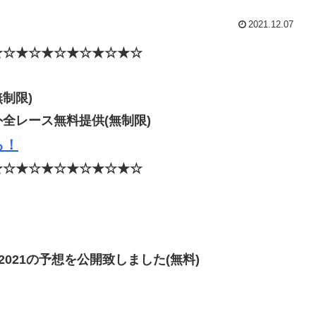
2021.12.07
★☆★☆★☆★☆★☆★☆
制限)
全レース無料提供(無制限)
ら！
★☆★☆★☆★☆★☆★☆
2021の予想を公開致しました(無料)