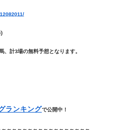
112082011/
)
井競馬、計3場の無料予想となります。
！
グランキング
で公開中！
～～～～～～～～～～～～～～～～～～