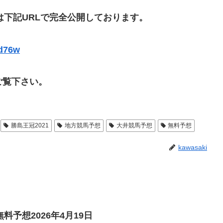
は下記URLで完全公開しております。
td76w
ご覧下さい。
勝島王冠2021
地方競馬予想
大井競馬予想
無料予想
kawasaki
予想2026年4月19日