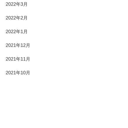
2022年3月
2022年2月
2022年1月
2021年12月
2021年11月
2021年10月