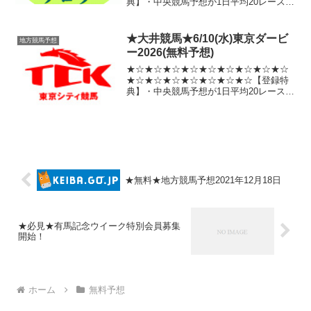
典】・中央競馬予想が1日平均20レース無
料提供(無制限)・ばんえいを除く地方競馬
の予想を新馬戦以外全レース無料提供(無
制限)・【夢の馬券生活予想】ご提供レー
★大井競馬★6/10(水)東京ダービ
地方競馬予想
スの中から、...
ー2026(無料予想)
★☆★☆★☆★☆★☆★☆★☆★☆★☆
★☆★☆★☆★☆★☆★☆★☆【登録特
典】・中央競馬予想が1日平均20レース無
料提供(無制限)・ばんえいを除く地方競馬
の予想を新馬戦以外全レース無料提供(無
制限)・【夢の馬券生活予想】ご提供レー
スの中から、...
★無料★地方競馬予想2021年12月18日
★必見★有馬記念ウイーク特別会員募集
開始！
ホーム
無料予想