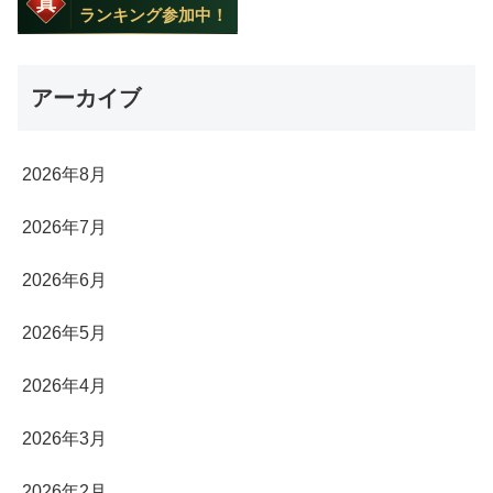
アーカイブ
2026年8月
2026年7月
2026年6月
2026年5月
2026年4月
2026年3月
2026年2月