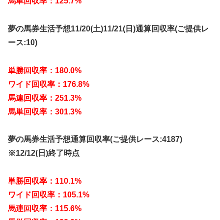
馬単回収率：125.7%
夢の馬券生活予想11/20(土)11/21(日)通算回収率(ご提供レ
ース:10)
単勝回収率：180.0%
ワイド回収率：176.8%
馬連回収率：251.3%
馬単回収率：301.3%
夢の馬券生活予想通算回収率(ご提供レース:4187)
※12/12(日)終了時点
単勝回収率：110.1%
ワイド回収率：105.1%
馬連回収率：115.6%