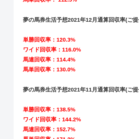
夢の馬券生活予想2021年12月通算回収率(ご提供レ
単勝回収率：120.3%
ワイド回収率：116.0%
馬連回収率：114.4%
馬単回収率：130.0%
夢の馬券生活予想2021年11月通算回収率(ご提供
単勝回収率：138.5%
ワイド回収率：144.2%
馬連回収率：152.7%