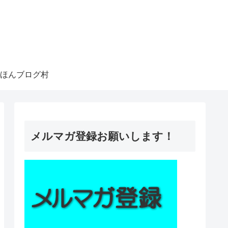
ほんブログ村
メルマガ登録お願いします！