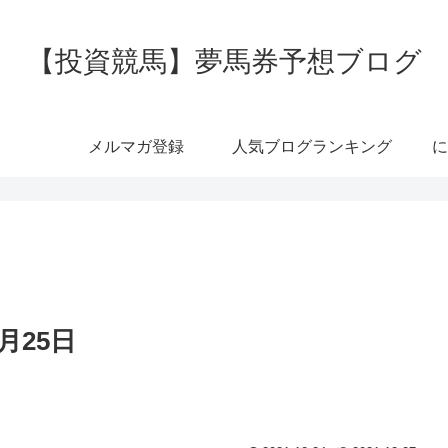
【投資競馬】夢馬券予想ブログ
メルマガ登録
人気ブログランキング
に
月25日