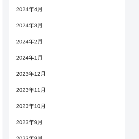
2024年4月
2024年3月
2024年2月
2024年1月
2023年12月
2023年11月
2023年10月
2023年9月
2023年8月