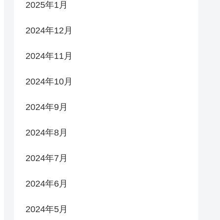
2025年1月
2024年12月
2024年11月
2024年10月
2024年9月
2024年8月
2024年7月
2024年6月
2024年5月