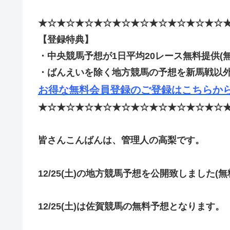
★☆★☆★☆★☆★☆★☆★☆★☆★☆★☆
【登録特典】
・中央競馬予想が1日平均20レース無料提供(無
・ばんえいを除く地方競馬の予想を新馬戦以外
お得な無料会員登録のご登録はこちらか
★☆★☆★☆★☆★☆★☆★☆★☆★☆★☆
皆さんこんばんは、管理人の高梨です。
12/25(土)の地方競馬予想を公開致しました(無
12/25(土)は佐賀競馬の無料予想となります。