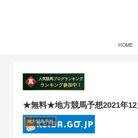
HOME
★無料★地方競馬予想2021年12
地方競馬予想