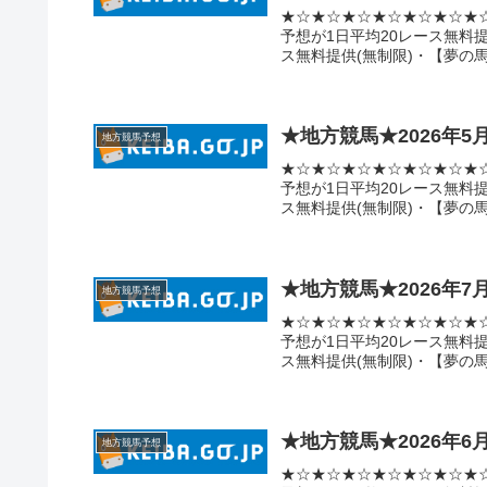
★☆★☆★☆★☆★☆★☆★
予想が1日平均20レース無料
ス無料提供(無制限)・【夢の馬
★地方競馬★2026年5
地方競馬予想
★☆★☆★☆★☆★☆★☆★
予想が1日平均20レース無料
ス無料提供(無制限)・【夢の馬
★地方競馬★2026年7
地方競馬予想
★☆★☆★☆★☆★☆★☆★
予想が1日平均20レース無料
ス無料提供(無制限)・【夢の馬
★地方競馬★2026年6
地方競馬予想
★☆★☆★☆★☆★☆★☆★