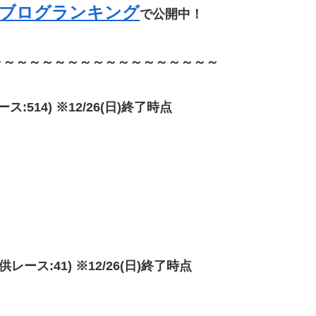
ブログランキング
で公開中！
～～～～～～～～～～～～～～～～～～
514) ※12/26(日)終了時点
ース:41) ※12/26(日)終了時点