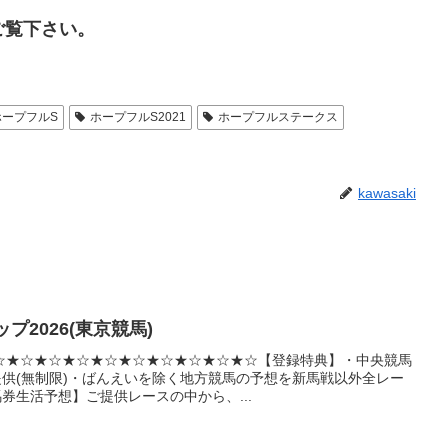
ご覧下さい。
ホープフルS
ホープフルS2021
ホープフルステークス
kawasaki
プ2026(東京競馬)
☆★☆★☆★☆★☆★☆★☆★☆★☆★☆【登録特典】・中央競馬
提供(無制限)・ばんえいを除く地方競馬の予想を新馬戦以外全レー
券生活予想】ご提供レースの中から、...