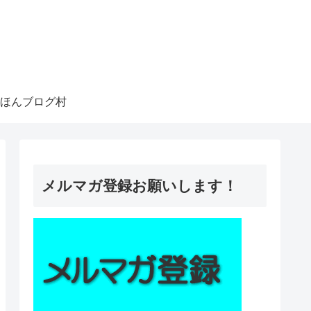
ほんブログ村
メルマガ登録お願いします！