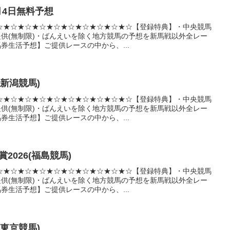
月4日無料予想
☆★☆★☆★☆★☆★☆★☆★☆★☆★☆【登録特典】・中央競馬
提供(無制限)・ばんえいを除く地方競馬の予想を新馬戦以外全レー
券生活予想】ご提供レースの中から、...
(新潟競馬)
☆★☆★☆★☆★☆★☆★☆★☆★☆★☆【登録特典】・中央競馬
提供(無制限)・ばんえいを除く地方競馬の予想を新馬戦以外全レー
券生活予想】ご提供レースの中から、...
賞2026(福島競馬)
☆★☆★☆★☆★☆★☆★☆★☆★☆★☆【登録特典】・中央競馬
提供(無制限)・ばんえいを除く地方競馬の予想を新馬戦以外全レー
券生活予想】ご提供レースの中から、...
(東京競馬)