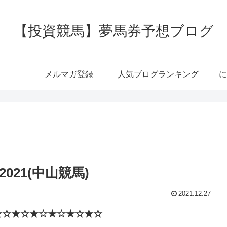
【投資競馬】夢馬券予想ブログ
メルマガ登録
人気ブログランキング
に
21(中山競馬)
2021.12.27
★☆★☆★☆★☆★☆★☆