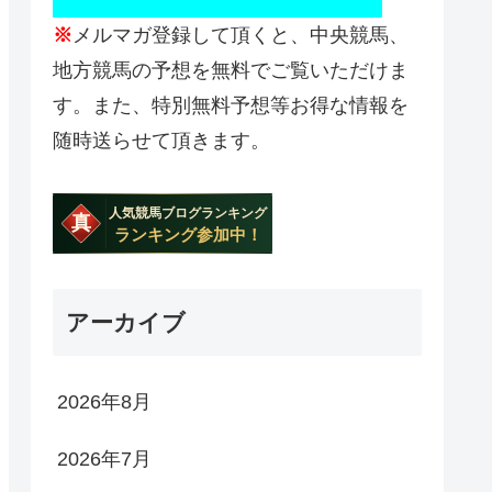
※
メルマガ登録して頂くと、中央競馬、
地方競馬の予想を無料でご覧いただけま
す。また、特別無料予想等お得な情報を
随時送らせて頂きます。
アーカイブ
2026年8月
2026年7月