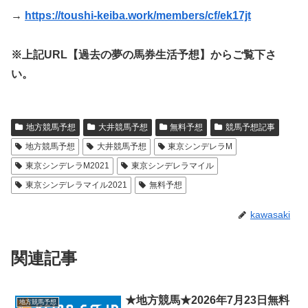
→
https://toushi-keiba.work/members/cf/ek17jt
※上記URL【過去の夢の馬券生活予想】からご覧下さ
い。
地方競馬予想
大井競馬予想
無料予想
競馬予想記事
地方競馬予想
大井競馬予想
東京シンデレラM
東京シンデレラM2021
東京シンデレラマイル
東京シンデレラマイル2021
無料予想
kawasaki
関連記事
★地方競馬★2026年7月23日無料
地方競馬予想