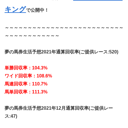
キング
で公開中！
～～～～～～～～～～～～～～～～～～～～～～～～～～
～～～～～～～～～～～～
夢の馬券生活予想2021年通算回収率(ご提供レース:520)
単勝回収率：104.3%
ワイド回収率：108.6%
馬連回収率：110.7%
馬単回収率：111.3%
夢の馬券生活予想2021年12月通算回収率(ご提供レー
ス:47)