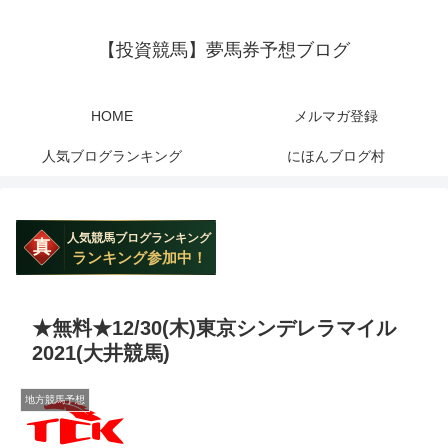
【投資競馬】夢馬券予想ブログ
HOME
メルマガ登録
人気ブログランキング
にほんブログ村
★無料★12/30(木)東京シンデレラマイル
2021(大井競馬)
地方競馬予想