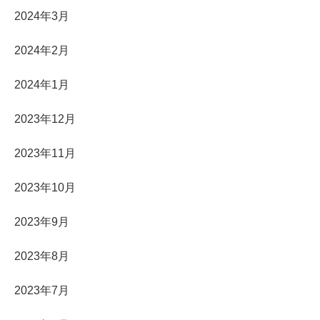
2024年3月
2024年2月
2024年1月
2023年12月
2023年11月
2023年10月
2023年9月
2023年8月
2023年7月