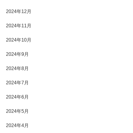
2024年12月
2024年11月
2024年10月
2024年9月
2024年8月
2024年7月
2024年6月
2024年5月
2024年4月