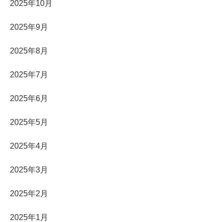
2025年10月
2025年9月
2025年8月
2025年7月
2025年6月
2025年5月
2025年4月
2025年3月
2025年2月
2025年1月