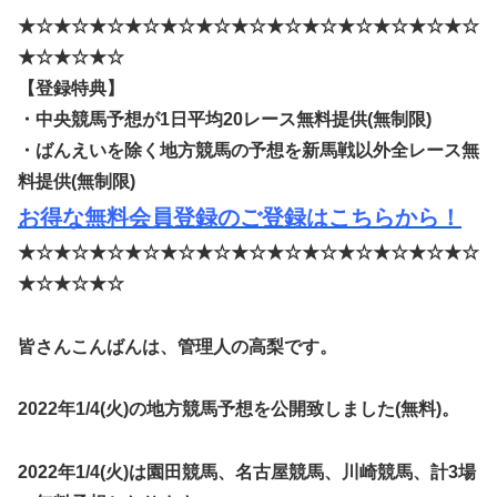
★☆★☆★☆★☆★☆★☆★☆★☆★☆★☆★☆★☆★☆
★☆★☆★☆
【登録特典】
・中央競馬予想が1日平均20レース無料提供(無制限)
・ばんえいを除く地方競馬の予想を新馬戦以外全レース無
料提供(無制限)
お得な無料会員登録のご登録はこちらから！
★☆★☆★☆★☆★☆★☆★☆★☆★☆★☆★☆★☆★☆
★☆★☆★☆
皆さんこんばんは、管理人の高梨です。
2022年1/4(火)の地方競馬予想を公開致しました(無料)。
2022年1/4(火)は園田競馬、名古屋競馬、川崎競馬、計3場