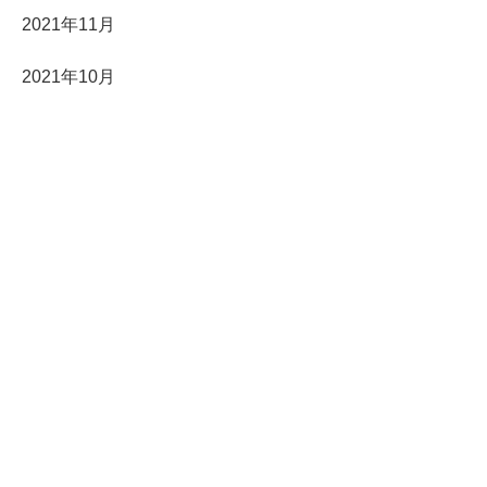
2021年11月
2021年10月