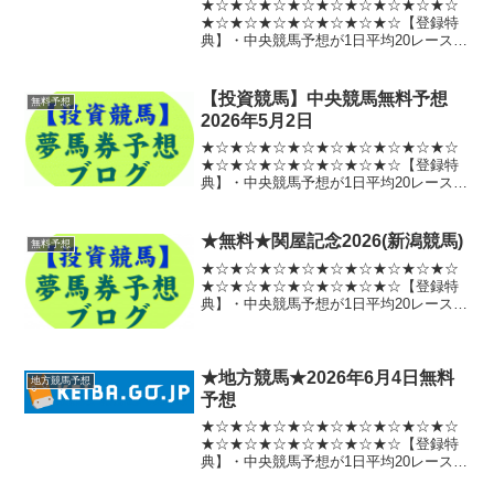
★☆★☆★☆★☆★☆★☆★☆★☆★☆
★☆★☆★☆★☆★☆★☆★☆【登録特
典】・中央競馬予想が1日平均20レース無
料提供(無制限)・ばんえいを除く地方競馬
の予想を新馬戦以外全レース無料提供(無
制限)・【夢の馬券生活予想】ご提供レー
【投資競馬】中央競馬無料予想
無料予想
スの中から、...
2026年5月2日
★☆★☆★☆★☆★☆★☆★☆★☆★☆
★☆★☆★☆★☆★☆★☆★☆【登録特
典】・中央競馬予想が1日平均20レース無
料提供(無制限)・ばんえいを除く地方競馬
の予想を新馬戦以外全レース無料提供(無
制限)・【夢の馬券生活予想】ご提供レー
★無料★関屋記念2026(新潟競馬)
無料予想
スの中から、...
★☆★☆★☆★☆★☆★☆★☆★☆★☆
★☆★☆★☆★☆★☆★☆★☆【登録特
典】・中央競馬予想が1日平均20レース無
料提供(無制限)・ばんえいを除く地方競馬
の予想を新馬戦以外全レース無料提供(無
制限)・【夢の馬券生活予想】ご提供レー
スの中から、...
★地方競馬★2026年6月4日無料
地方競馬予想
予想
★☆★☆★☆★☆★☆★☆★☆★☆★☆
★☆★☆★☆★☆★☆★☆★☆【登録特
典】・中央競馬予想が1日平均20レース無
料提供(無制限)・ばんえいを除く地方競馬