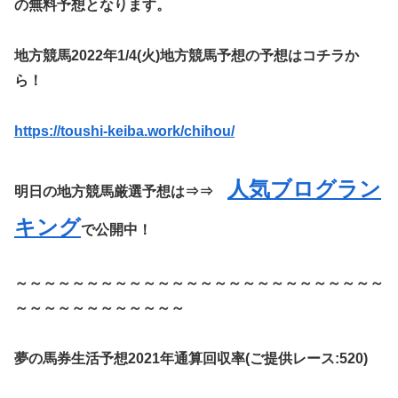
の無料予想となります。
地方競馬2022年1/4(火)地方競馬予想の予想はコチラか
ら！
https://toushi-keiba.work/chihou/
人気ブログラン
明日の地方競馬厳選予想は⇒⇒
キング
で公開中！
～～～～～～～～～～～～～～～～～～～～～～～～～～
～～～～～～～～～～～～
夢の馬券生活予想2021年通算回収率(ご提供レース:520)