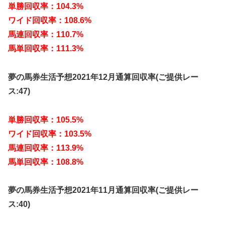
単勝回収率：104.3%
ワイド回収率：108.6%
馬連回収率：110.7%
馬単回収率：111.3%
夢の馬券生活予想2021年12月通算回収率(ご提供レー
ス:47)
単勝回収率：105.5%
ワイド回収率：103.5%
馬連回収率：113.9%
馬単回収率：108.8%
夢の馬券生活予想2021年11月通算回収率(ご提供レー
ス:40)