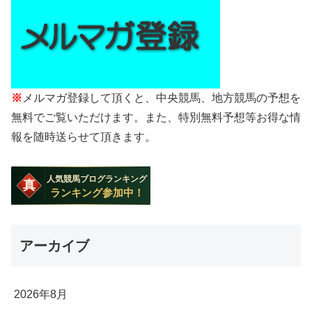
※
メルマガ登録して頂くと、中央競馬、地方競馬の予想を
無料でご覧いただけます。また、特別無料予想等お得な情
報を随時送らせて頂きます。
アーカイブ
2026年8月