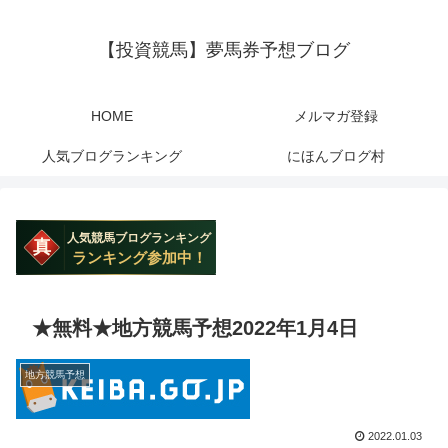
【投資競馬】夢馬券予想ブログ
HOME
メルマガ登録
人気ブログランキング
にほんブログ村
★無料★地方競馬予想2022年1月4日
地方競馬予想
2022.01.03