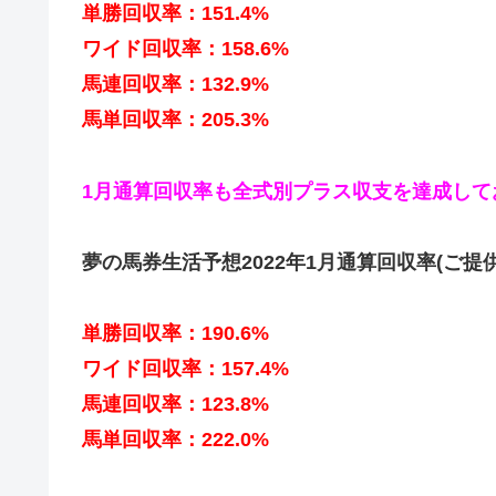
単勝回収率：151.4%
ワイド回収率：158.6%
馬連回収率：132.9%
馬単回収率：205.3%
1月通算回収率も全式別プラス収支を達成して
夢の馬券生活予想2022年1月通算回収率(ご提供
単勝回収率：190.6%
ワイド回収率：157.4%
馬連回収率：123.8%
馬単回収率：222.0%