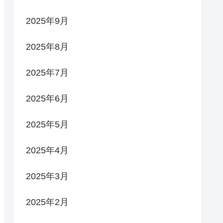
2025年9月
2025年8月
2025年7月
2025年6月
2025年5月
2025年4月
2025年3月
2025年2月