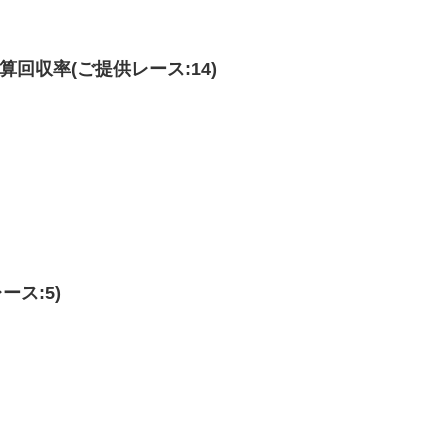
)通算回収率(ご提供レース:14)
ース:5)