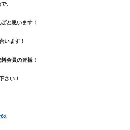
ので、
ればと思います！
に合います！
無料会員の皆様！
み下さい！
v6x