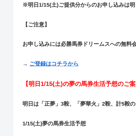
※明日1/15(土)ご提供分からのお申し込みは明日
【ご注意】
お申し込みには必勝馬券ドリームスへの無料
→
ご登録はコチラから
【明日1/15(土)の夢の馬券生活予想のご
明日は「正夢」3鞍、「夢華火」2鞍、計5鞍
1/15(土)夢の馬券生活予想