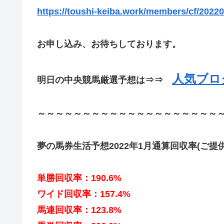
https://toushi-keiba.work/members/cf/2022
お申し込み、お待ちしております。
人気ブロ
明日の中央競馬厳選予想は⇒⇒
～～～～～～～～～～～～～～～～～～～～
夢の馬券生活予想2022年1月通算回収率(ご提供
単勝回収率：190.6%
ワイド回収率：157.4%
馬連回収率：123.8%