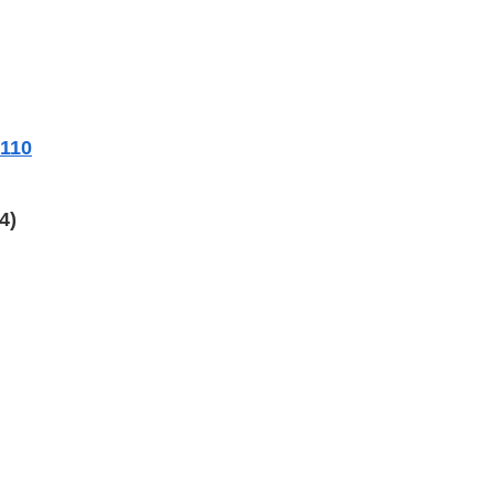
0110
4)