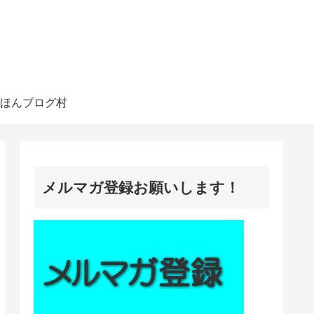
ほんブログ村
メルマガ登録お願いします！