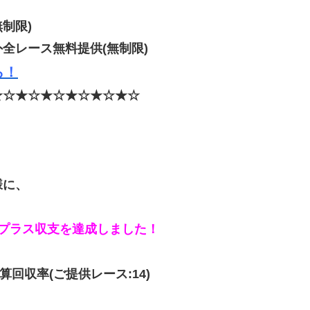
制限)
全レース無料提供(無制限)
ら！
★☆★☆★☆★☆★☆★☆
様に、
プラス収支を達成しました！
)通算回収率(ご提供レース:14)