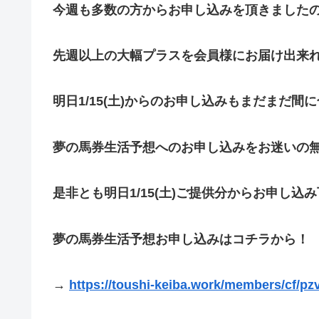
今週も多数の方からお申し込みを頂きました
先週以上の大幅プラスを会員様にお届け出来
明日1/15(土)からのお申し込みもまだまだ間
夢の馬券生活予想へのお申し込みをお迷いの
是非とも明日1/15(土)ご提供分からお申し込
夢の馬券生活予想お申し込みはコチラから！
→
https://toushi-keiba.work/members/cf/pz