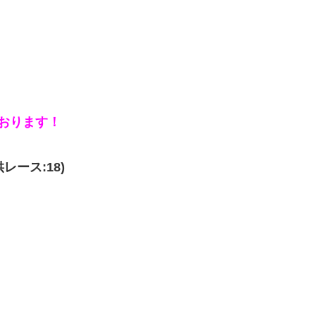
おります！
レース:18)