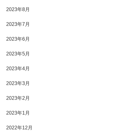
2023年8月
2023年7月
2023年6月
2023年5月
2023年4月
2023年3月
2023年2月
2023年1月
2022年12月