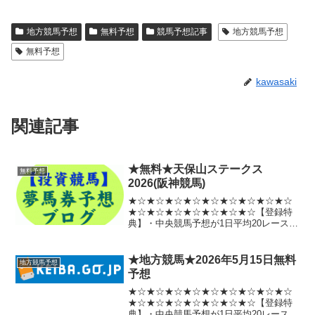
地方競馬予想
無料予想
競馬予想記事
地方競馬予想
無料予想
kawasaki
関連記事
★無料★天保山ステークス
無料予想
2026(阪神競馬)
★☆★☆★☆★☆★☆★☆★☆★☆★☆
★☆★☆★☆★☆★☆★☆★☆【登録特
典】・中央競馬予想が1日平均20レース無
料提供(無制限)・ばんえいを除く地方競馬
の予想を新馬戦以外全レース無料提供(無
制限)・【夢の馬券生活予想】ご提供レー
★地方競馬★2026年5月15日無料
地方競馬予想
スの中から、...
予想
★☆★☆★☆★☆★☆★☆★☆★☆★☆
★☆★☆★☆★☆★☆★☆★☆【登録特
典】・中央競馬予想が1日平均20レース無