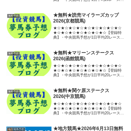
料提供(無制限)・ばんえいを除く地方競馬
の予想を新馬戦以外全レース無料提供(無
制限)・【夢の馬券生活予想】ご提供レー
★無料★読売マイラーズカップ
無料予想
スの中から、...
2026(京都競馬)
★☆★☆★☆★☆★☆★☆★☆★☆★☆
★☆★☆★☆★☆★☆★☆★☆【登録特
典】・中央競馬予想が1日平均20レース無
料提供(無制限)・ばんえいを除く地方競馬
の予想を新馬戦以外全レース無料提供(無
制限)・【夢の馬券生活予想】ご提供レー
★無料★マリーンステークス
無料予想
スの中から、...
2026(函館競馬)
★☆★☆★☆★☆★☆★☆★☆★☆★☆
★☆★☆★☆★☆★☆★☆★☆【登録特
典】・中央競馬予想が1日平均20レース無
料提供(無制限)・ばんえいを除く地方競馬
の予想を新馬戦以外全レース無料提供(無
制限)・【夢の馬券生活予想】ご提供レー
★無料★関ケ原ステークス
無料予想
スの中から、...
2026(中京競馬)
★☆★☆★☆★☆★☆★☆★☆★☆★☆
★☆★☆★☆★☆★☆★☆★☆【登録特
典】・中央競馬予想が1日平均20レース無
料提供(無制限)・ばんえいを除く地方競馬
の予想を新馬戦以外全レース無料提供(無
制限)・【夢の馬券生活予想】ご提供レー
★地方競馬★2026年6月13日無料
地方競馬予想