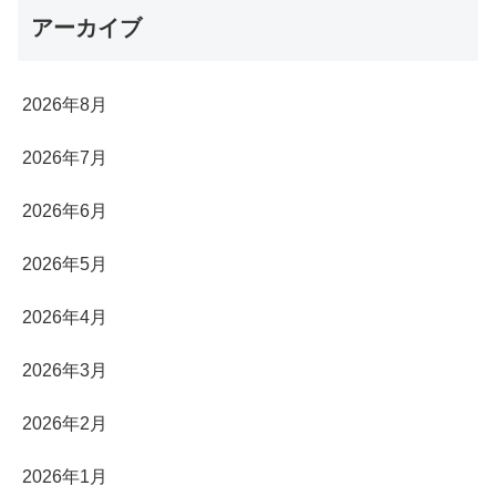
アーカイブ
2026年8月
2026年7月
2026年6月
2026年5月
2026年4月
2026年3月
2026年2月
2026年1月