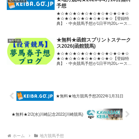
地方競馬予想
スの中から、...
予想
★☆★☆★☆★☆★☆★☆★☆★☆★☆
★☆★☆★☆★☆★☆★☆★☆【登録特
典】・中央競馬予想が1日平均20レース無
料提供(無制限)・ばんえいを除く地方競馬
の予想を新馬戦以外全レース無料提供(無
制限)・【夢の馬券生活予想】ご提供レー
★無料★函館スプリントステーク
無料予想
スの中から、...
ス2026(函館競馬)
★☆★☆★☆★☆★☆★☆★☆★☆★☆
★☆★☆★☆★☆★☆★☆★☆【登録特
典】・中央競馬予想が1日平均20レース無
料提供(無制限)・ばんえいを除く地方競馬
の予想を新馬戦以外全レース無料提供(無
制限)・【夢の馬券生活予想】ご提供レー
スの中から、...
★無料★地方競馬予想2022年1月31日
★無料★2/2(水)川崎記念2022(川崎競馬)
ホーム
地方競馬予想