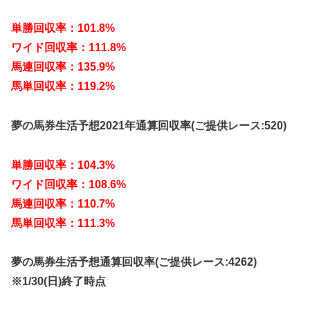
単勝回収率：101.8%
ワイド回収率：111.8%
馬連回収率：135.9%
馬単回収率：119.2%
夢の馬券生活予想2021年通算回収率(ご提供レース:520)
単勝回収率：104.3%
ワイド回収率：108.6%
馬連回収率：110.7%
馬単回収率：111.3%
夢の馬券生活予想通算回収率(ご提供レース:4262)
※1/30(日)終了時点