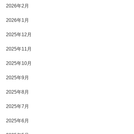
2026年2月
2026年1月
2025年12月
2025年11月
2025年10月
2025年9月
2025年8月
2025年7月
2025年6月