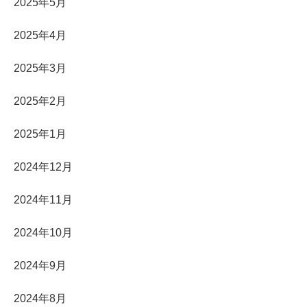
2025年5月
2025年4月
2025年3月
2025年2月
2025年1月
2024年12月
2024年11月
2024年10月
2024年9月
2024年8月