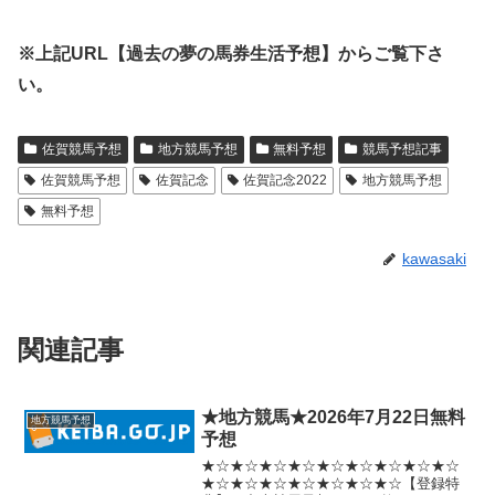
※上記URL【過去の夢の馬券生活予想】からご覧下さ
い。
佐賀競馬予想
地方競馬予想
無料予想
競馬予想記事
佐賀競馬予想
佐賀記念
佐賀記念2022
地方競馬予想
無料予想
kawasaki
関連記事
★地方競馬★2026年7月22日無料
地方競馬予想
予想
★☆★☆★☆★☆★☆★☆★☆★☆★☆
★☆★☆★☆★☆★☆★☆★☆【登録特