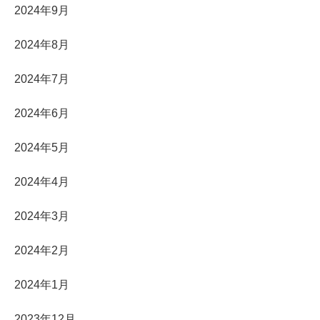
2024年9月
2024年8月
2024年7月
2024年6月
2024年5月
2024年4月
2024年3月
2024年2月
2024年1月
2023年12月