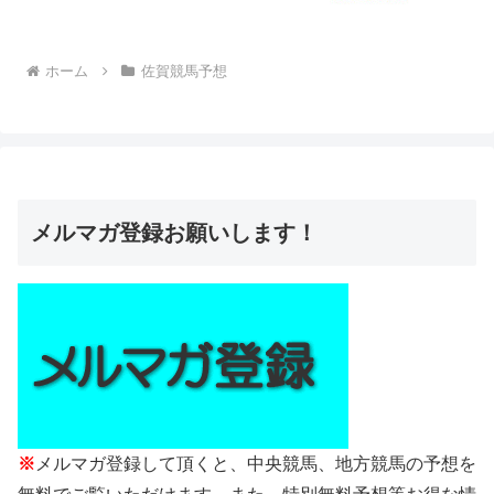
ホーム
佐賀競馬予想
メルマガ登録お願いします！
※
メルマガ登録して頂くと、中央競馬、地方競馬の予想を