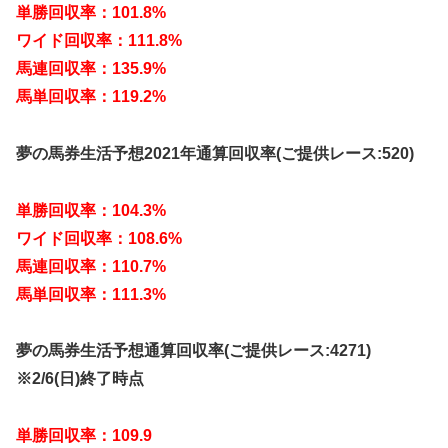
単勝回収率：101.8%
ワイド回収率：111.8%
馬連回収率：135.9%
馬単回収率：119.2%
夢の馬券生活予想2021年通算回収率(ご提供レース:520)
単勝回収率：104.3%
ワイド回収率：108.6%
馬連回収率：110.7%
馬単回収率：111.3%
夢の馬券生活予想通算回収率(ご提供レース:4271)
※2/6(日)終了時点
単勝回収率：109.9