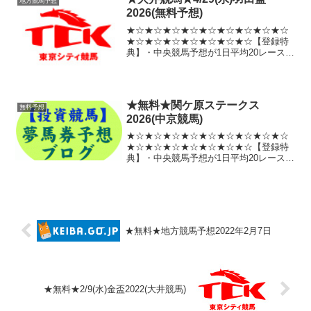
地方競馬予想
スの中から、...
2026(無料予想)
★☆★☆★☆★☆★☆★☆★☆★☆★☆
★☆★☆★☆★☆★☆★☆★☆【登録特
典】・中央競馬予想が1日平均20レース無
料提供(無制限)・ばんえいを除く地方競馬
の予想を新馬戦以外全レース無料提供(無
制限)・【夢の馬券生活予想】ご提供レー
スの中から、...
★無料★関ケ原ステークス
無料予想
2026(中京競馬)
★☆★☆★☆★☆★☆★☆★☆★☆★☆
★☆★☆★☆★☆★☆★☆★☆【登録特
典】・中央競馬予想が1日平均20レース無
料提供(無制限)・ばんえいを除く地方競馬
の予想を新馬戦以外全レース無料提供(無
制限)・【夢の馬券生活予想】ご提供レー
スの中から、...
★無料★地方競馬予想2022年2月7日
★無料★2/9(水)金盃2022(大井競馬)