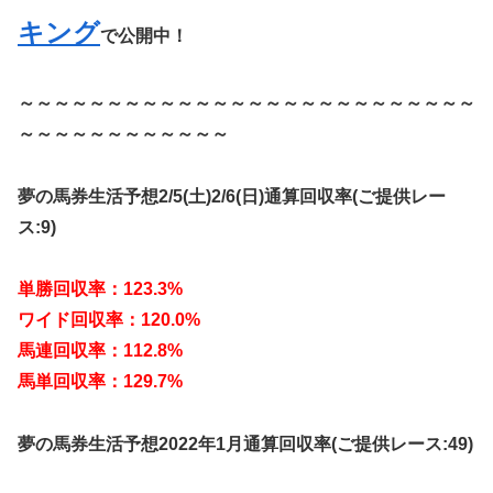
キング
で公開中！
～～～～～～～～～～～～～～～～～～～～～～～～～～
～～～～～～～～～～～～
夢の馬券生活予想2/5(土)2/6(日)通算回収率(ご提供レー
ス:9)
単勝回収率：123.3%
ワイド回収率：120.0%
馬連回収率：112.8%
馬単回収率：129.7%
夢の馬券生活予想2022年1月通算回収率(ご提供レース:49)