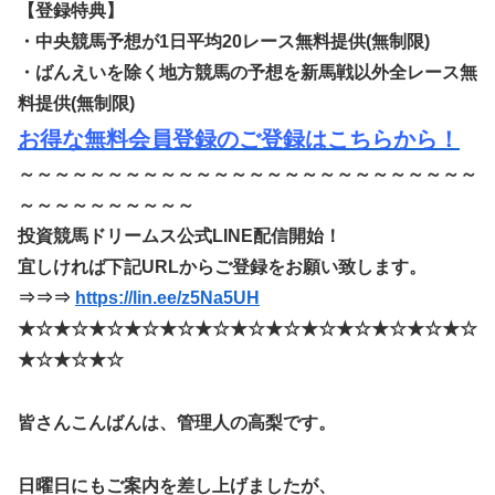
【登録特典】
・中央競馬予想が1日平均20レース無料提供(無制限)
・ばんえいを除く地方競馬の予想を新馬戦以外全レース無
料提供(無制限)
お得な無料会員登録のご登録はこちらから！
～～～～～～～～～～～～～～～～～～～～～～～～～～
～～～～～～～～～～
投資競馬ドリームス公式LINE配信開始！
宜しければ下記URLからご登録をお願い致します。
⇒⇒⇒
https://lin.ee/z5Na5UH
★☆★☆★☆★☆★☆★☆★☆★☆★☆★☆★☆★☆★☆
★☆★☆★☆
皆さんこんばんは、管理人の高梨です。
日曜日にもご案内を差し上げましたが、