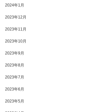
2024年1月
2023年12月
2023年11月
2023年10月
2023年9月
2023年8月
2023年7月
2023年6月
2023年5月