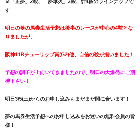
※「正夢」2鞍、「夢華火」2鞍、計4鞍のラインナップで
す
明日の夢の馬券生活予想は後半のレースが中心の4鞍とな
りましたが、
阪神11Rチューリップ賞(G2)他、自信の鞍が揃いました！
予想の調子が上向いてきましたので、明日の大爆発にご期
待下さい！
明日3/5(土)からのお申し込みもまだまだ間に合います！
夢の馬券生活予想へのお申し込みをお迷いの無料会員の皆
様！