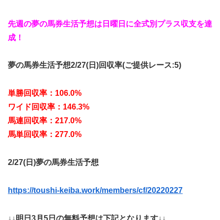
先週の夢の馬券生活予想は日曜日に全式別プラス収支を達
成！
夢の馬券生活予想2/27(日)回収率(ご提供レース:5)
単勝回収率：106.0%
ワイド回収率：146.3%
馬連回収率：217.0%
馬単回収率：277.0%
2/27(日)夢の馬券生活予想
https://toushi-keiba.work/members/cf/20220227
↓↓明日3月5日の無料予想は下記となります↓↓