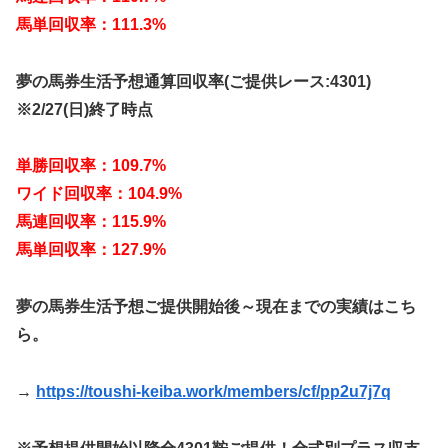
馬単回収率：111.3%
夢の馬券生活予想通算回収率(ご提供レース:4301)
※2/27(日)終了時点
単勝回収率：109.7%
ワイド回収率：104.9%
馬連回収率：115.9%
馬単回収率：127.9%
夢の馬券生活予想ご提供開始後～現在までの実績はこち
ら。
→
https://toushi-keiba.work/members/cf/pp2u7j7q