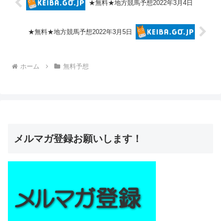
★無料★地方競馬予想2022年3月4日
★無料★地方競馬予想2022年3月5日
ホーム
無料予想
メルマガ登録お願いします！