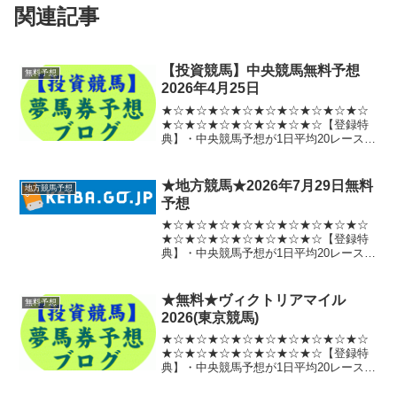
関連記事
【投資競馬】中央競馬無料予想
無料予想
2026年4月25日
★☆★☆★☆★☆★☆★☆★☆★☆★☆
★☆★☆★☆★☆★☆★☆★☆【登録特
典】・中央競馬予想が1日平均20レース無
料提供(無制限)・ばんえいを除く地方競馬
の予想を新馬戦以外全レース無料提供(無
制限)・【夢の馬券生活予想】ご提供レー
★地方競馬★2026年7月29日無料
地方競馬予想
スの中から、...
予想
★☆★☆★☆★☆★☆★☆★☆★☆★☆
★☆★☆★☆★☆★☆★☆★☆【登録特
典】・中央競馬予想が1日平均20レース無
料提供(無制限)・ばんえいを除く地方競馬
の予想を新馬戦以外全レース無料提供(無
制限)・【夢の馬券生活予想】ご提供レー
★無料★ヴィクトリアマイル
無料予想
スの中から、...
2026(東京競馬)
★☆★☆★☆★☆★☆★☆★☆★☆★☆
★☆★☆★☆★☆★☆★☆★☆【登録特
典】・中央競馬予想が1日平均20レース無
料提供(無制限)・ばんえいを除く地方競馬
の予想を新馬戦以外全レース無料提供(無