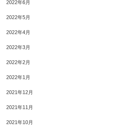
2022年6月
2022年5月
2022年4月
2022年3月
2022年2月
2022年1月
2021年12月
2021年11月
2021年10月