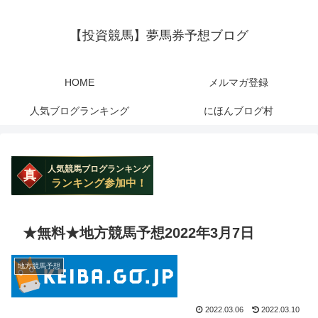
【投資競馬】夢馬券予想ブログ
HOME
メルマガ登録
人気ブログランキング
にほんブログ村
★無料★地方競馬予想2022年3月7日
地方競馬予想
2022.03.06
2022.03.10