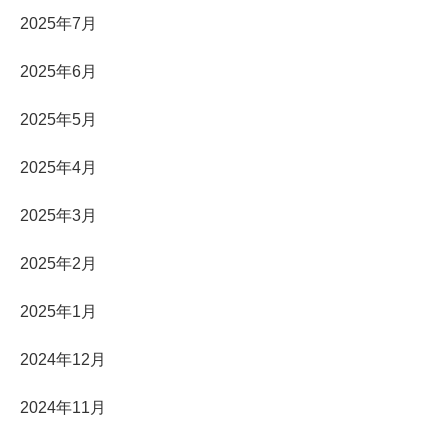
2025年7月
2025年6月
2025年5月
2025年4月
2025年3月
2025年2月
2025年1月
2024年12月
2024年11月