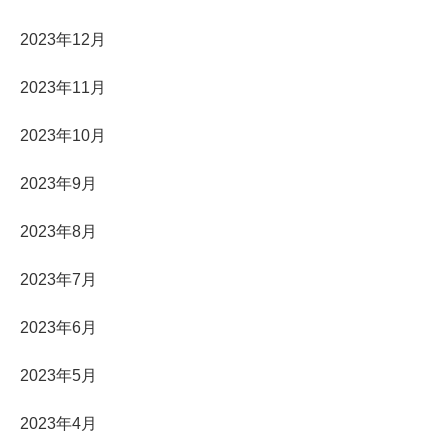
2023年12月
2023年11月
2023年10月
2023年9月
2023年8月
2023年7月
2023年6月
2023年5月
2023年4月