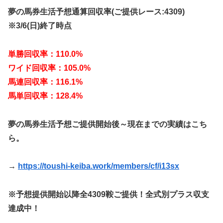
夢の馬券生活予想通算回収率(ご提供レース:4309)
※3/6(日)終了時点
単勝回収率：110.0%
ワイド回収率：105.0%
馬連回収率：116.1%
馬単回収率：128.4%
夢の馬券生活予想ご提供開始後～現在までの実績はこち
ら。
→
https://toushi-keiba.work/members/cf/i13sx
※予想提供開始以降全4309鞍ご提供！全式別プラス収支
達成中！