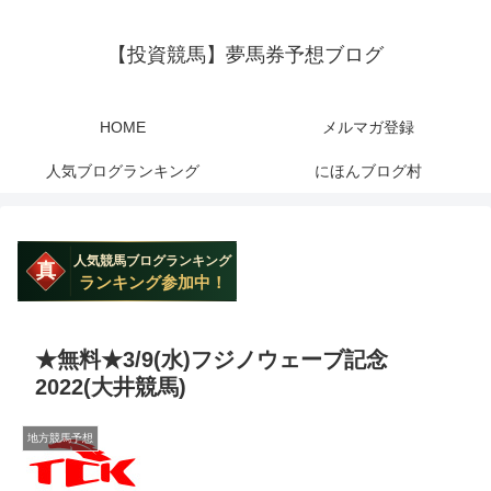
【投資競馬】夢馬券予想ブログ
HOME
メルマガ登録
人気ブログランキング
にほんブログ村
★無料★3/9(水)フジノウェーブ記念
2022(大井競馬)
地方競馬予想