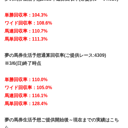
単勝回収率：104.3%
ワイド回収率：108.6%
馬連回収率：110.7%
馬単回収率：111.3%
夢の馬券生活予想通算回収率(ご提供レース:4309)
※3/6(日)終了時点
単勝回収率：110.0%
ワイド回収率：105.0%
馬連回収率：116.1%
馬単回収率：128.4%
夢の馬券生活予想ご提供開始後～現在までの実績はこち
ら。