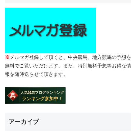
※
メルマガ登録して頂くと、中央競馬、地方競馬の予想を
無料でご覧いただけます。また、特別無料予想等お得な情
報を随時送らせて頂きます。
アーカイブ