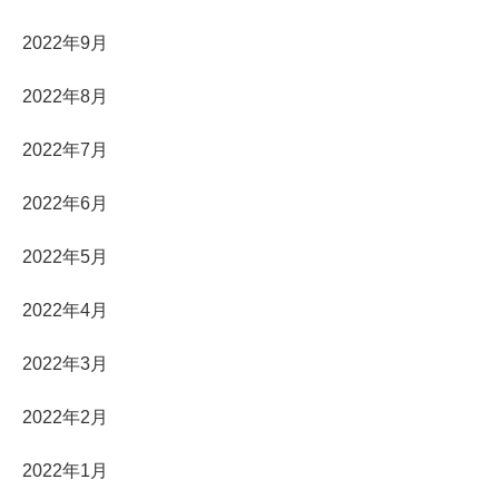
2022年9月
2022年8月
2022年7月
2022年6月
2022年5月
2022年4月
2022年3月
2022年2月
2022年1月