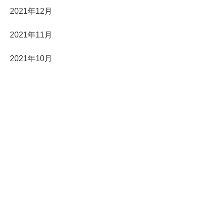
2021年12月
2021年11月
2021年10月