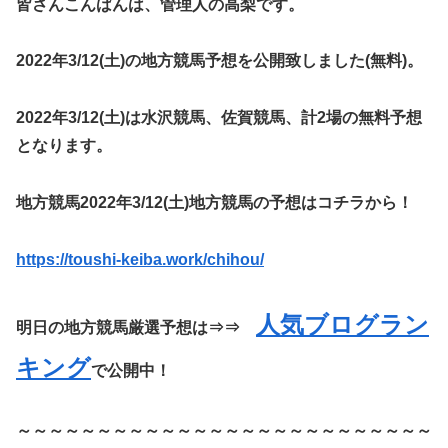
皆さんこんばんは、管理人の高梨です。
2022年3/12(土)の地方競馬予想を公開致しました(無料)。
2022年3/12(土)は水沢競馬、佐賀競馬、計2場の無料予想
となります。
地方競馬2022年3/12(土)地方競馬の予想はコチラから！
https://toushi-keiba.work/chihou/
人気ブログラン
明日の地方競馬厳選予想は⇒⇒
キング
で公開中！
～～～～～～～～～～～～～～～～～～～～～～～～～～