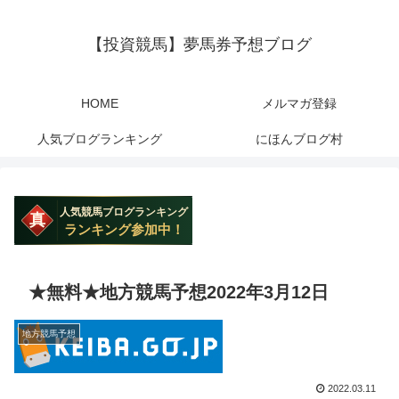
【投資競馬】夢馬券予想ブログ
HOME
メルマガ登録
人気ブログランキング
にほんブログ村
★無料★地方競馬予想2022年3月12日
地方競馬予想
2022.03.11