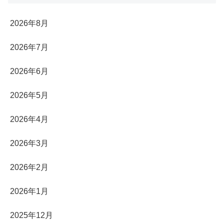
2026年8月
2026年7月
2026年6月
2026年5月
2026年4月
2026年3月
2026年2月
2026年1月
2025年12月