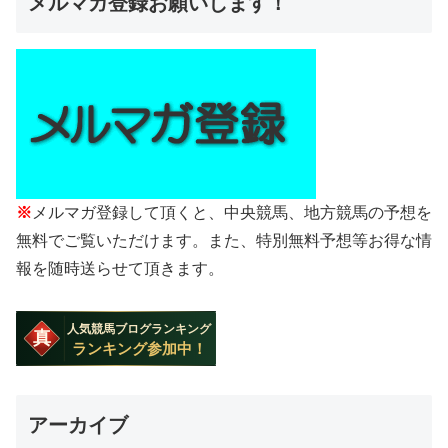
メルマガ登録お願いします！
※
メルマガ登録して頂くと、中央競馬、地方競馬の予想を
無料でご覧いただけます。また、特別無料予想等お得な情
報を随時送らせて頂きます。
アーカイブ