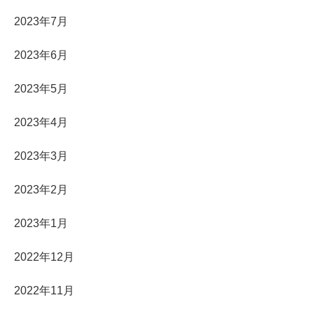
2023年7月
2023年6月
2023年5月
2023年4月
2023年3月
2023年2月
2023年1月
2022年12月
2022年11月