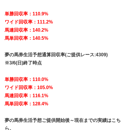
単勝回収率：110.9%
ワイド回収率：111.2%
馬連回収率：140.2%
馬単回収率：140.5%
夢の馬券生活予想通算回収率(ご提供レース:4309)
※3/6(日)終了時点
単勝回収率：110.0%
ワイド回収率：105.0%
馬連回収率：116.1%
馬単回収率：128.4%
夢の馬券生活予想ご提供開始後～現在までの実績はこち
ら。