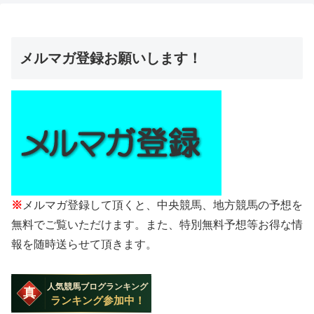
メルマガ登録お願いします！
※
メルマガ登録して頂くと、中央競馬、地方競馬の予想を
無料でご覧いただけます。また、特別無料予想等お得な情
報を随時送らせて頂きます。