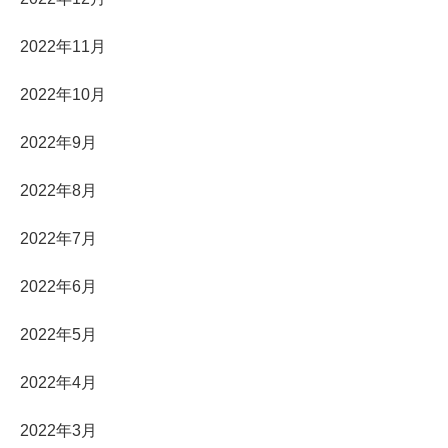
2022年11月
2022年10月
2022年9月
2022年8月
2022年7月
2022年6月
2022年5月
2022年4月
2022年3月