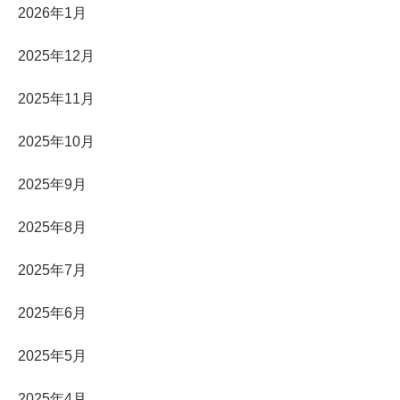
2026年1月
2025年12月
2025年11月
2025年10月
2025年9月
2025年8月
2025年7月
2025年6月
2025年5月
2025年4月