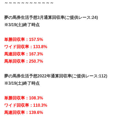
～～～～～～～～～～～～
夢の馬券生活予想3月通算回収率(ご提供レース:24)
※3/19(土)終了時点
単勝回収率：157.5%
ワイド回収率：133.8%
馬連回収率：167.3%
馬単回収率：250.7%
夢の馬券生活予想2022年通算回収率(ご提供レース:112)
※3/19(土)終了時点
単勝回収率：108.3%
ワイド回収率：110.3%
馬連回収率：139.6%