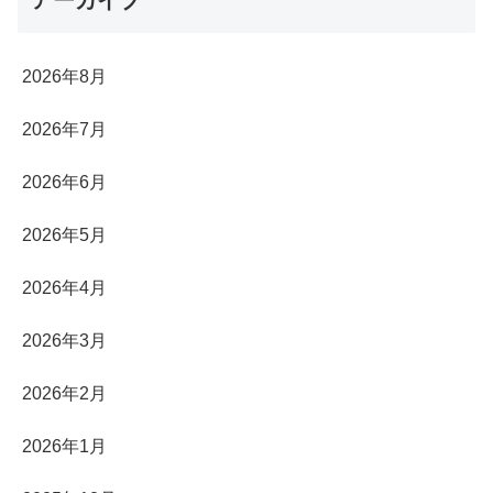
アーカイブ
2026年8月
2026年7月
2026年6月
2026年5月
2026年4月
2026年3月
2026年2月
2026年1月