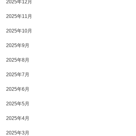
2025年12月
2025年11月
2025年10月
2025年9月
2025年8月
2025年7月
2025年6月
2025年5月
2025年4月
2025年3月