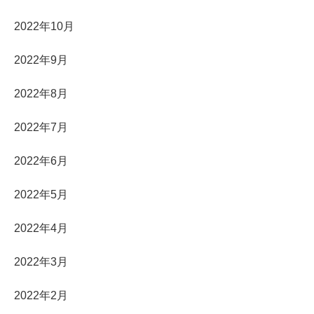
2022年10月
2022年9月
2022年8月
2022年7月
2022年6月
2022年5月
2022年4月
2022年3月
2022年2月