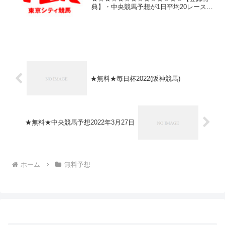
典】・中央競馬予想が1日平均20レース無
料提供(無制限)・ばんえいを除く地方競馬
の予想を新馬戦以外全レース無料提供(無
制限)・【夢の馬券生活予想】ご提供レー
スの中から、...
★無料★毎日杯2022(阪神競馬)
★無料★中央競馬予想2022年3月27日
ホーム
無料予想