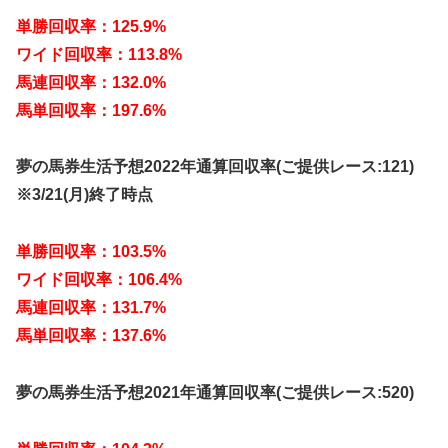
単勝回収率：125.9%
ワイド回収率：113.8%
馬連回収率：132.0%
馬単回収率：197.6%
夢の馬券生活予想2022年通算回収率(ご提供レース:121)
※3/21(月)終了時点
単勝回収率：103.5%
ワイド回収率：106.4%
馬連回収率：131.7%
馬単回収率：137.6%
夢の馬券生活予想2021年通算回収率(ご提供レース:520)