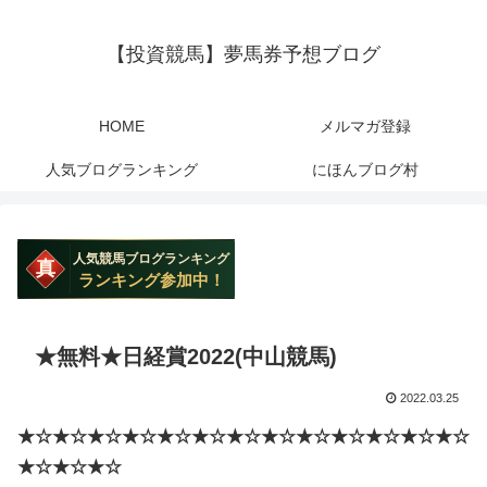
【投資競馬】夢馬券予想ブログ
HOME
メルマガ登録
人気ブログランキング
にほんブログ村
★無料★日経賞2022(中山競馬)
2022.03.25
★☆★☆★☆★☆★☆★☆★☆★☆★☆★☆★☆★☆★☆
★☆★☆★☆