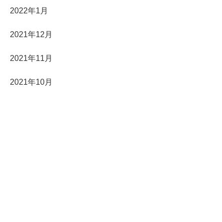
2022年1月
2021年12月
2021年11月
2021年10月