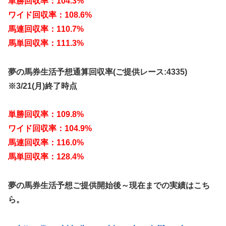
単勝回収率：104.3%
ワイド回収率：108.6%
馬連回収率：110.7%
馬単回収率：111.3%
夢の馬券生活予想通算回収率(ご提供レース:4335)
※3/21(月)終了時点
単勝回収率：109.8%
ワイド回収率：104.9%
馬連回収率：116.0%
馬単回収率：128.4%
夢の馬券生活予想ご提供開始後～現在までの実績はこち
ら。