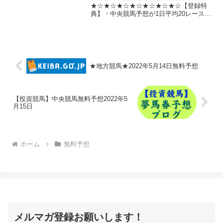
★☆★☆★☆★☆★☆★☆★☆【登録特
典】・中央競馬予想が1日平均20レース無
料提供(無制限)・ばんえいを除く地方競馬
の予想を新馬戦以外全レース無料提供(無
制限)・【夢の馬券生活予想】ご提供レー
スの中から、...
★地方競馬★2022年5月14日無料予想
【投資競馬】中央競馬無料予想2022年5
月15日
ホーム
無料予想
メルマガ登録お願いします！