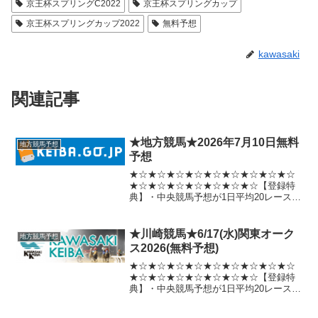
京王杯スプリングC2022
京王杯スプリングカップ
京王杯スプリングカップ2022
無料予想
kawasaki
関連記事
★地方競馬★2026年7月10日無料
地方競馬予想
予想
★☆★☆★☆★☆★☆★☆★☆★☆★☆
★☆★☆★☆★☆★☆★☆★☆【登録特
典】・中央競馬予想が1日平均20レース無
料提供(無制限)・ばんえいを除く地方競馬
の予想を新馬戦以外全レース無料提供(無
制限)・【夢の馬券生活予想】ご提供レー
★川崎競馬★6/17(水)関東オーク
地方競馬予想
スの中から、...
ス2026(無料予想)
★☆★☆★☆★☆★☆★☆★☆★☆★☆
★☆★☆★☆★☆★☆★☆★☆【登録特
典】・中央競馬予想が1日平均20レース無
料提供(無制限)・ばんえいを除く地方競馬
の予想を新馬戦以外全レース無料提供(無