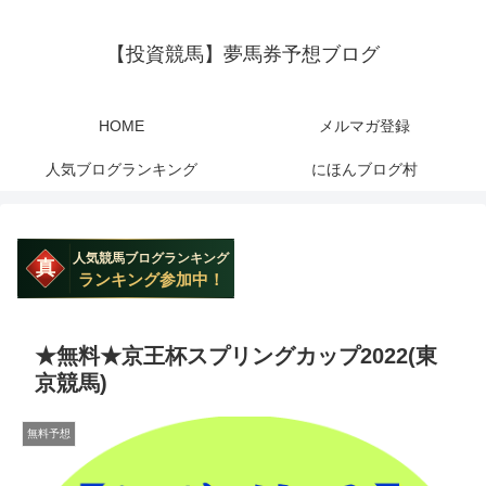
【投資競馬】夢馬券予想ブログ
HOME
メルマガ登録
人気ブログランキング
にほんブログ村
★無料★京王杯スプリングカップ2022(東
京競馬)
無料予想