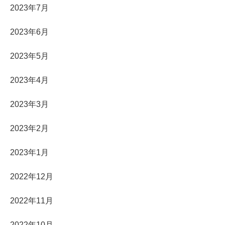
2023年7月
2023年6月
2023年5月
2023年4月
2023年3月
2023年2月
2023年1月
2022年12月
2022年11月
2022年10月