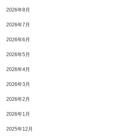
2026年8月
2026年7月
2026年6月
2026年5月
2026年4月
2026年3月
2026年2月
2026年1月
2025年12月