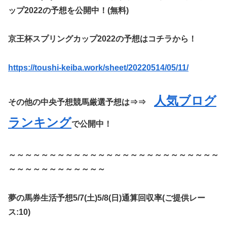
ップ2022の予想を公開中！(無料)
京王杯スプリングカップ2022の予想はコチラから！
https://toushi-keiba.work/sheet/20220514/05/11/
人気ブログ
その他の中央予想競馬厳選予想は⇒⇒
ランキング
で公開中！
～～～～～～～～～～～～～～～～～～～～～～～～～～
～～～～～～～～～～～～
夢の馬券生活予想5/7(土)5/8(日)通算回収率(ご提供レー
ス:10)