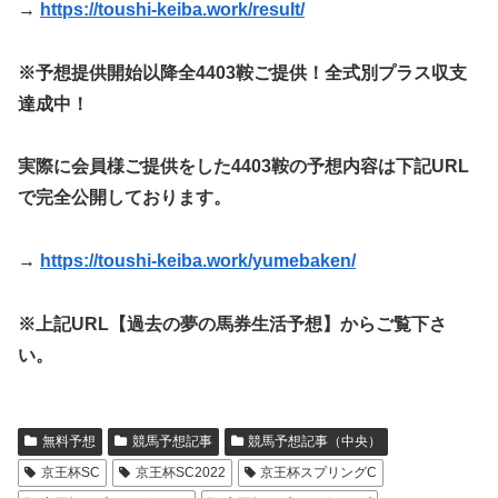
→
https://toushi-keiba.work/result/
※予想提供開始以降全4403鞍ご提供！全式別プラス収支
達成中！
実際に会員様ご提供をした4403鞍の予想内容は下記URL
で完全公開しております。
→
https://toushi-keiba.work/yumebaken/
※上記URL【過去の夢の馬券生活予想】からご覧下さ
い。
無料予想
競馬予想記事
競馬予想記事（中央）
京王杯SC
京王杯SC2022
京王杯スプリングC