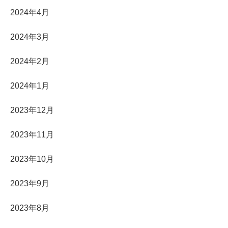
2024年4月
2024年3月
2024年2月
2024年1月
2023年12月
2023年11月
2023年10月
2023年9月
2023年8月