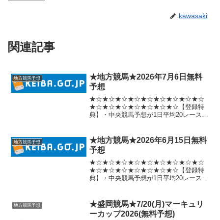
kawasaki
関連記事
★地方競馬★2026年7月6日無料
地方競馬予想
予想
★☆★☆★☆★☆★☆★☆★☆★☆★☆
★☆★☆★☆★☆★☆★☆★☆【登録特
典】・中央競馬予想が1日平均20レース無
料提供(無制限)・ばんえいを除く地方競馬
の予想を新馬戦以外全レース無料提供(無
制限)・【夢の馬券生活予想】ご提供レー
★地方競馬★2026年6月15日無料
地方競馬予想
スの中から、...
予想
★☆★☆★☆★☆★☆★☆★☆★☆★☆
★☆★☆★☆★☆★☆★☆★☆【登録特
典】・中央競馬予想が1日平均20レース無
料提供(無制限)・ばんえいを除く地方競馬
の予想を新馬戦以外全レース無料提供(無
制限)・【夢の馬券生活予想】ご提供レー
★盛岡競馬★7/20(月)マーキュリ
地方競馬予想
スの中から、...
ーカップ2026(無料予想)