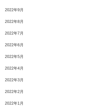
2022年9月
2022年8月
2022年7月
2022年6月
2022年5月
2022年4月
2022年3月
2022年2月
2022年1月