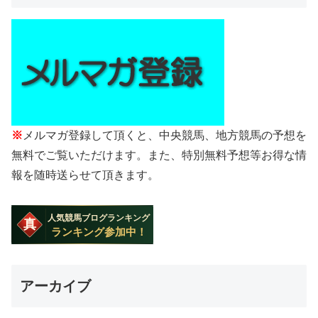
※
メルマガ登録して頂くと、中央競馬、地方競馬の予想を
無料でご覧いただけます。また、特別無料予想等お得な情
報を随時送らせて頂きます。
アーカイブ