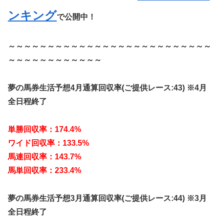
ンキング
で公開中！
～～～～～～～～～～～～～～～～～～～～～～～～～～
～～～～～～～～～～～～
夢の馬券生活予想4月通算回収率(ご提供レース:43) ※4月
全日程終了
単勝回収率：174.4%
ワイド回収率：133.5%
馬連回収率：143.7%
馬単回収率：233.4%
夢の馬券生活予想3月通算回収率(ご提供レース:44) ※3月
全日程終了