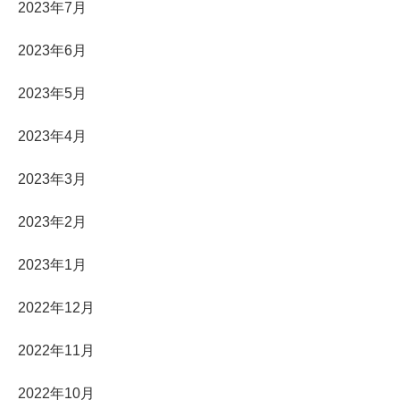
2023年7月
2023年6月
2023年5月
2023年4月
2023年3月
2023年2月
2023年1月
2022年12月
2022年11月
2022年10月