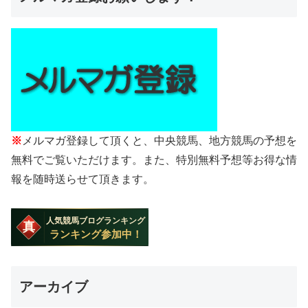
※
メルマガ登録して頂くと、中央競馬、地方競馬の予想を
無料でご覧いただけます。また、特別無料予想等お得な情
報を随時送らせて頂きます。
アーカイブ