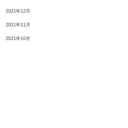
2021年12月
2021年11月
2021年10月