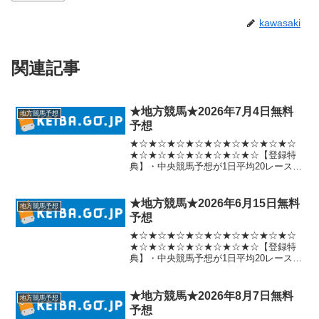
kawasaki
関連記事
★地方競馬★2026年7月4日無料
地方競馬予想
予想
★☆★☆★☆★☆★☆★☆★☆★☆★☆
★☆★☆★☆★☆★☆★☆★☆【登録特
典】・中央競馬予想が1日平均20レース無
料提供(無制限)・ばんえいを除く地方競馬
の予想を新馬戦以外全レース無料提供(無
制限)・【夢の馬券生活予想】ご提供レー
★地方競馬★2026年6月15日無料
地方競馬予想
スの中から、...
予想
★☆★☆★☆★☆★☆★☆★☆★☆★☆
★☆★☆★☆★☆★☆★☆★☆【登録特
典】・中央競馬予想が1日平均20レース無
料提供(無制限)・ばんえいを除く地方競馬
の予想を新馬戦以外全レース無料提供(無
制限)・【夢の馬券生活予想】ご提供レー
★地方競馬★2026年8月7日無料
地方競馬予想
スの中から、...
予想