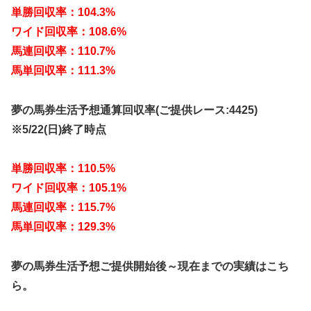
単勝回収率：104.3%
ワイド回収率：108.6%
馬連回収率：110.7%
馬単回収率：111.3%
夢の馬券生活予想通算回収率(ご提供レース:4425)
※5/22(日)終了時点
単勝回収率：110.5%
ワイド回収率：105.1%
馬連回収率：115.7%
馬単回収率：129.3%
夢の馬券生活予想ご提供開始後～現在までの実績はこち
ら。