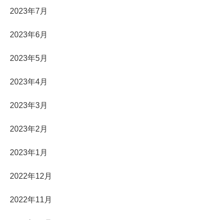
2023年7月
2023年6月
2023年5月
2023年4月
2023年3月
2023年2月
2023年1月
2022年12月
2022年11月