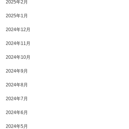
2025年2月
2025年1月
2024年12月
2024年11月
2024年10月
2024年9月
2024年8月
2024年7月
2024年6月
2024年5月