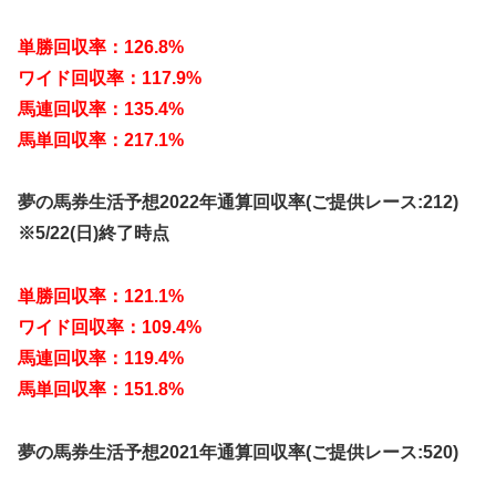
単勝回収率：126.8%
ワイド回収率：117.9%
馬連回収率：135.4%
馬単回収率：217.1%
夢の馬券生活予想2022年通算回収率(ご提供レース:212)
※5/22(日)終了時点
単勝回収率：121.1%
ワイド回収率：109.4%
馬連回収率：119.4%
馬単回収率：151.8%
夢の馬券生活予想2021年通算回収率(ご提供レース:520)