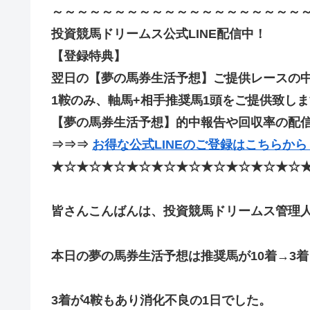
～～～～～～～～～～～～～～～～～～～～
投資競馬ドリームス公式LINE配信中！
【登録特典】
翌日の【夢の馬券生活予想】ご提供レースの
1鞍のみ、軸馬+相手推奨馬1頭をご提供致し
【夢の馬券生活予想】的中報告や回収率の配
⇒⇒⇒
お得な公式LINEのご登録はこちらから
★☆★☆★☆★☆★☆★☆★☆★☆★☆★☆
皆さんこんばんは、投資競馬ドリームス管理
本日の夢の馬券生活予想は推奨馬が10着→3着
3着が4鞍もあり消化不良の1日でした。