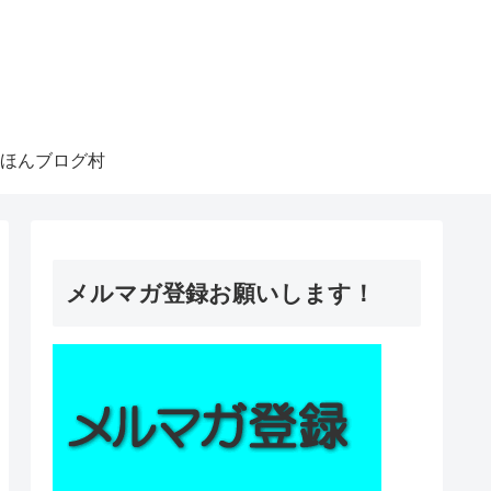
ほんブログ村
メルマガ登録お願いします！