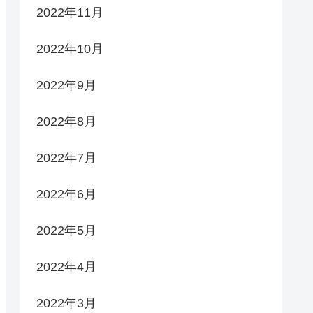
2022年11月
2022年10月
2022年9月
2022年8月
2022年7月
2022年6月
2022年5月
2022年4月
2022年3月