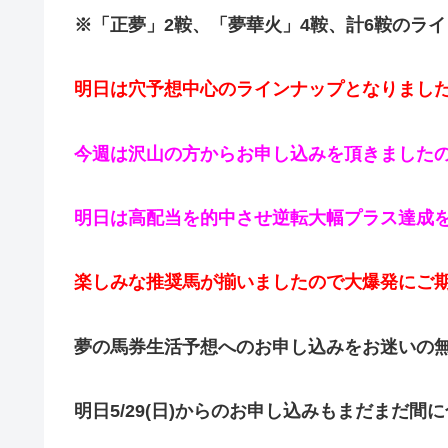
※「正夢」2鞍、「夢華火」4鞍、計6鞍のラ
明日は穴予想中心のラインナップとなりまし
今週は沢山の方からお申し込みを頂きました
明日は高配当を的中させ逆転大幅プラス達成
楽しみな推奨馬が揃いましたので大爆発にご
夢の馬券生活予想へのお申し込みをお迷いの
明日5/29(日)からのお申し込みもまだまだ間