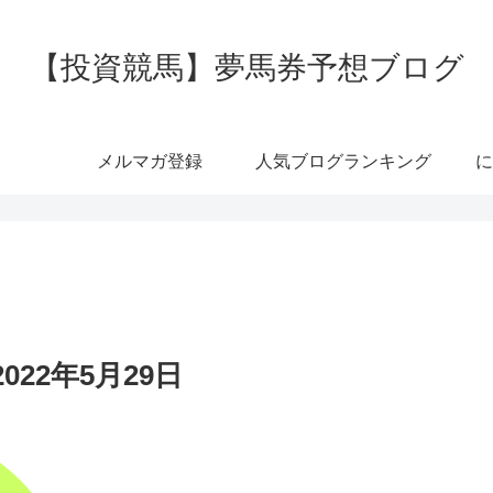
【投資競馬】夢馬券予想ブログ
メルマガ登録
人気ブログランキング
に
22年5月29日