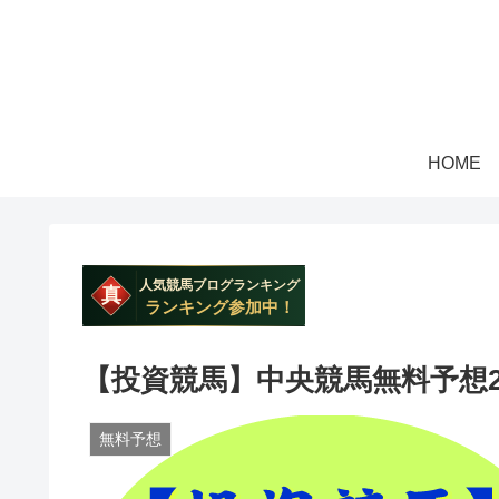
HOME
【投資競馬】中央競馬無料予想20
無料予想