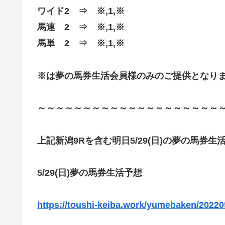
ワイド2 ⇒ ※,1,※
馬連 2 ⇒ ※,1,※
馬単 2 ⇒ ※,1,※
※は夢の馬券生活会員様のみのご提供となり
～～～～～～～～～～～～～～～～～～～～
上記新潟9Rを含む明日5/29(日)の夢の馬券
5/29(日)夢の馬券生活予想
https://toushi-keiba.work/yumebaken/20220