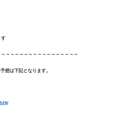
ます
～～～～～～～～～～～～～～～～～～
生活予想は下記となります。
529/