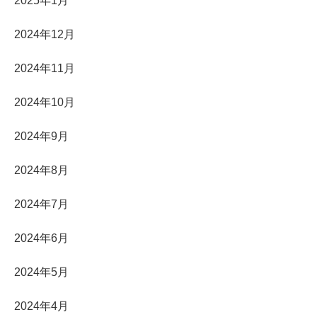
2025年1月
2024年12月
2024年11月
2024年10月
2024年9月
2024年8月
2024年7月
2024年6月
2024年5月
2024年4月