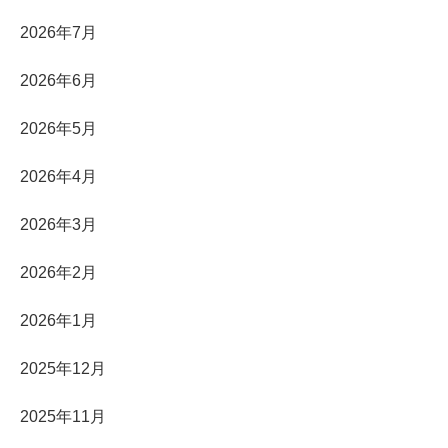
2026年7月
2026年6月
2026年5月
2026年4月
2026年3月
2026年2月
2026年1月
2025年12月
2025年11月