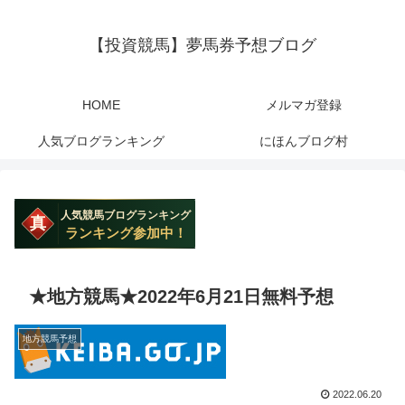
【投資競馬】夢馬券予想ブログ
HOME
メルマガ登録
人気ブログランキング
にほんブログ村
★地方競馬★2022年6月21日無料予想
地方競馬予想
2022.06.20