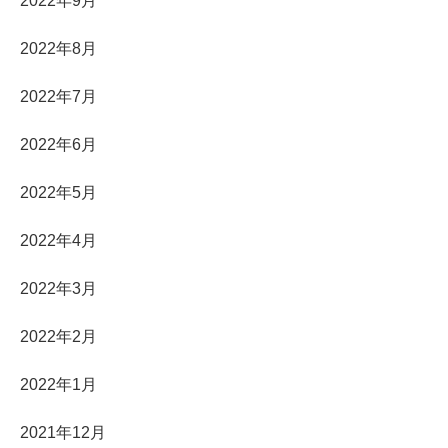
2022年9月
2022年8月
2022年7月
2022年6月
2022年5月
2022年4月
2022年3月
2022年2月
2022年1月
2021年12月