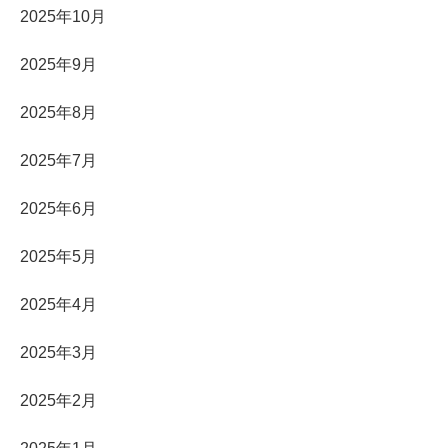
2025年10月
2025年9月
2025年8月
2025年7月
2025年6月
2025年5月
2025年4月
2025年3月
2025年2月