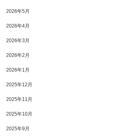
2026年5月
2026年4月
2026年3月
2026年2月
2026年1月
2025年12月
2025年11月
2025年10月
2025年9月