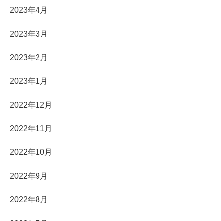
2023年4月
2023年3月
2023年2月
2023年1月
2022年12月
2022年11月
2022年10月
2022年9月
2022年8月