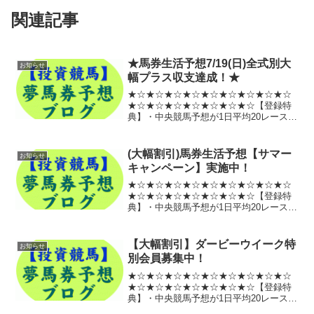
関連記事
★馬券生活予想7/19(日)全式別大
お知らせ
幅プラス収支達成！★
★☆★☆★☆★☆★☆★☆★☆★☆★☆
★☆★☆★☆★☆★☆★☆★☆【登録特
典】・中央競馬予想が1日平均20レース無
料提供(無制限)・ばんえいを除く地方競馬
の予想を新馬戦以外全レース無料提供(無
制限)・【夢の馬券生活予想】ご提供レー
(大幅割引)馬券生活予想【サマー
お知らせ
スの中から、...
キャンペーン】実施中！
★☆★☆★☆★☆★☆★☆★☆★☆★☆
★☆★☆★☆★☆★☆★☆★☆【登録特
典】・中央競馬予想が1日平均20レース無
料提供(無制限)・ばんえいを除く地方競馬
の予想を新馬戦以外全レース無料提供(無
制限)・【夢の馬券生活予想】ご提供レー
【大幅割引】ダービーウイーク特
お知らせ
スの中から、...
別会員募集中！
★☆★☆★☆★☆★☆★☆★☆★☆★☆
★☆★☆★☆★☆★☆★☆★☆【登録特
典】・中央競馬予想が1日平均20レース無
料提供(無制限)・ばんえいを除く地方競馬