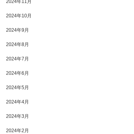
2024年11月
2024年10月
2024年9月
2024年8月
2024年7月
2024年6月
2024年5月
2024年4月
2024年3月
2024年2月