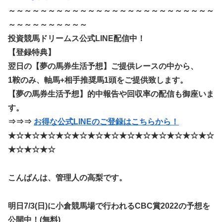
～～～～～～～～～～～～～～～～～～～～～～～～～～
～～～～～～～～～～
投資競馬ドリームス公式LINE配信中！
【登録特典】
翌日の【夢の馬券生活予想】ご提供レースの中から、
1鞍のみ、軸馬+相手推奨馬1頭をご提供致します。
【夢の馬券生活予想】的中報告や回収率の配信も御座いま
す。
⇒⇒⇒
お得な公式LINEのご登録はこちらから！
★☆★☆★☆★☆★☆★☆★☆★☆★☆★☆★☆★☆★☆
★☆★☆★☆
こんばんは、管理人の高梨です。
明日7/3(日)に小倉競馬場で行われるCBC賞2022の予想を
公開中！(無料)