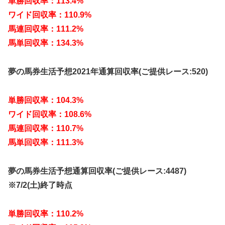
単勝回収率：113.4%
ワイド回収率：110.9%
馬連回収率：111.2%
馬単回収率：134.3%
夢の馬券生活予想2021年通算回収率(ご提供レース:520)
単勝回収率：104.3%
ワイド回収率：108.6%
馬連回収率：110.7%
馬単回収率：111.3%
夢の馬券生活予想通算回収率(ご提供レース:4487)
※7/2(土)終了時点
単勝回収率：110.2%