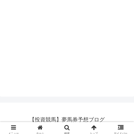
【投資競馬】夢馬券予想ブログ
© 2021 【投資競馬】夢馬券予想ブログ.
メニュー
ホーム
検索
トップ
サイドバー