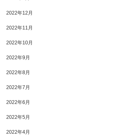
2022年12月
2022年11月
2022年10月
2022年9月
2022年8月
2022年7月
2022年6月
2022年5月
2022年4月