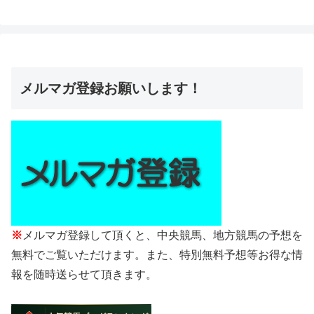
メルマガ登録お願いします！
※
メルマガ登録して頂くと、中央競馬、地方競馬の予想を
無料でご覧いただけます。また、特別無料予想等お得な情
報を随時送らせて頂きます。