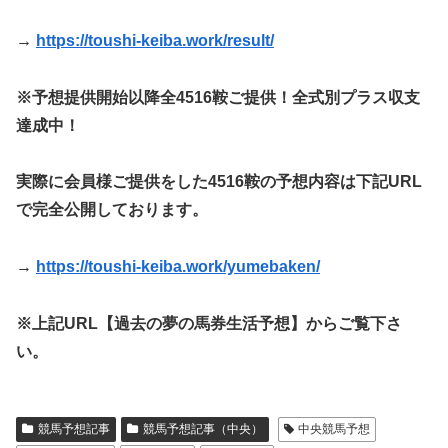
→
https://toushi-keiba.work/result/
※予想提供開始以降全4516鞍ご提供！全式別プラス収支
達成中！
実際に会員様ご提供をした4516鞍の予想内容は下記URL
で完全公開しております。
→
https://toushi-keiba.work/yumebaken/
※上記URL【過去の夢の馬券生活予想】からご覧下さ
い。
競馬予想記事
競馬予想記事（中央）
中央競馬予想