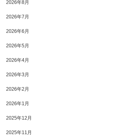
2026年8月
2026年7月
2026年6月
2026年5月
2026年4月
2026年3月
2026年2月
2026年1月
2025年12月
2025年11月