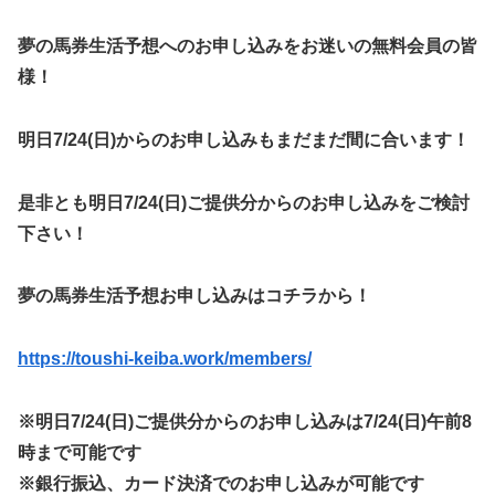
夢の馬券生活予想へのお申し込みをお迷いの無料会員の皆
様！
明日7/24(日)からのお申し込みもまだまだ間に合います！
是非とも明日7/24(日)ご提供分からのお申し込みをご検討
下さい！
夢の馬券生活予想お申し込みはコチラから！
https://toushi-keiba.work/members/
※明日7/24(日)ご提供分からのお申し込みは7/24(日)午前8
時まで可能です
※銀行振込、カード決済でのお申し込みが可能です