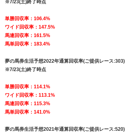
※7/23(土)終了時点
単勝回収率：106.4%
ワイド回収率：147.5%
馬連回収率：161.5%
馬単回収率：183.4%
夢の馬券生活予想2022年通算回収率(ご提供レース:303)
※7/23(土)終了時点
単勝回収率：114.1%
ワイド回収率：113.1%
馬連回収率：115.3%
馬単回収率：141.0%
夢の馬券生活予想2021年通算回収率(ご提供レース:520)