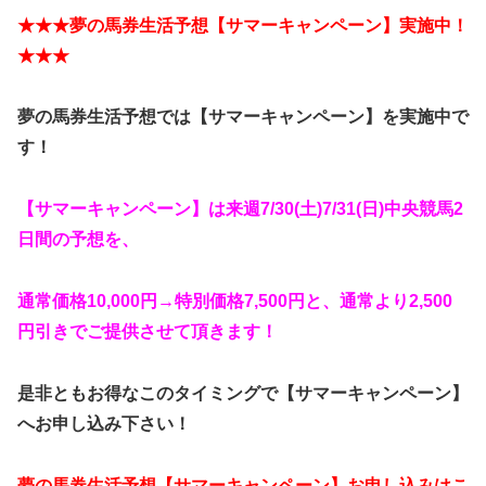
★★★夢の馬券生活予想【サマーキャンペーン】実施中！
★★★
夢の馬券生活予想では【サマーキャンペーン】を実施中で
す！
【サマーキャンペーン】は来週7/30(土)7/31(日)中央競馬2
日間の予想を、
通常価格10,000円→特別価格7,500円と、通常より2,500
円引きでご提供させて頂きます！
是非ともお得なこのタイミングで【サマーキャンペーン】
へお申し込み下さい！
夢の馬券生活予想【サマーキャンペーン】お申し込みはこ