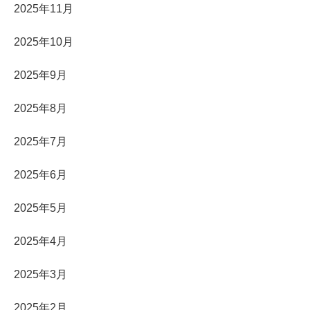
2025年11月
2025年10月
2025年9月
2025年8月
2025年7月
2025年6月
2025年5月
2025年4月
2025年3月
2025年2月