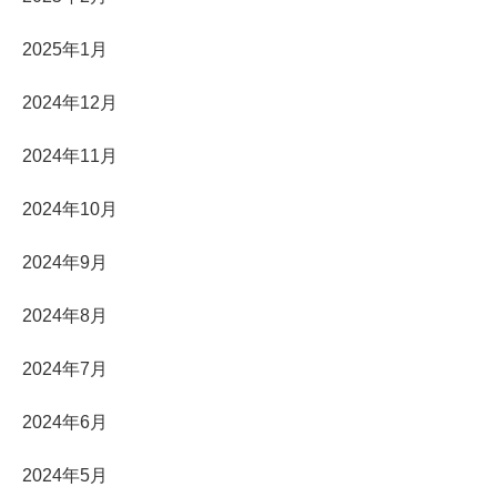
2025年1月
2024年12月
2024年11月
2024年10月
2024年9月
2024年8月
2024年7月
2024年6月
2024年5月