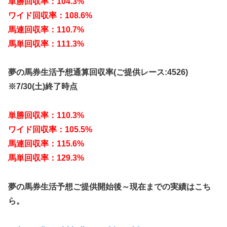
単勝回収率：104.3%
ワイド回収率：108.6%
馬連回収率：110.7%
馬単回収率：111.3%
夢の馬券生活予想通算回収率(ご提供レース:4526)
※7/30(土)終了時点
単勝回収率：110.3%
ワイド回収率：105.5%
馬連回収率：115.6%
馬単回収率：129.3%
夢の馬券生活予想ご提供開始後～現在までの実績はこち
ら。