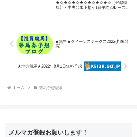
★☆★☆★☆★☆★☆★☆★☆【登録特
典】・中央競馬予想が1日平均20レース無
料提供(無制限)・ばんえいを除く地方競馬
の予想を新馬戦以外全レース無料提供(無
制限)・【夢の馬券生活予想】ご提供レー
スの中から、...
★無料★クイーンステークス2022(札幌競
馬)
★地方競馬★2022年8月1日無料予想
ホーム
競馬予想記事
メルマガ登録お願いします！