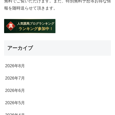
無料でご覧いただけます。また、特別無料予想等お得な情
報を随時送らせて頂きます。
アーカイブ
2026年8月
2026年7月
2026年6月
2026年5月