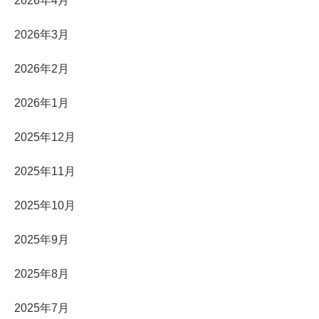
2026年4月
2026年3月
2026年2月
2026年1月
2025年12月
2025年11月
2025年10月
2025年9月
2025年8月
2025年7月