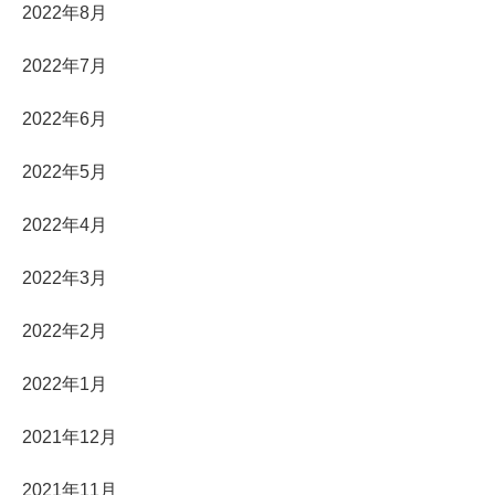
2022年8月
2022年7月
2022年6月
2022年5月
2022年4月
2022年3月
2022年2月
2022年1月
2021年12月
2021年11月