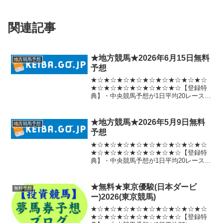
関連記事
★地方競馬★2026年6月15日無料
地方競馬予想
予想
★☆★☆★☆★☆★☆★☆★☆★☆★☆
★☆★☆★☆★☆★☆★☆★☆【登録特
典】・中央競馬予想が1日平均20レース無
料提供(無制限)・ばんえいを除く地方競馬
の予想を新馬戦以外全レース無料提供(無
制限)・【夢の馬券生活予想】ご提供レー
★地方競馬★2026年5月9日無料
地方競馬予想
スの中から、...
予想
★☆★☆★☆★☆★☆★☆★☆★☆★☆
★☆★☆★☆★☆★☆★☆★☆【登録特
典】・中央競馬予想が1日平均20レース無
料提供(無制限)・ばんえいを除く地方競馬
の予想を新馬戦以外全レース無料提供(無
制限)・【夢の馬券生活予想】ご提供レー
★無料★東京優駿(日本ダービ
無料予想
スの中から、...
ー)2026(東京競馬)
★☆★☆★☆★☆★☆★☆★☆★☆★☆
★☆★☆★☆★☆★☆★☆★☆【登録特