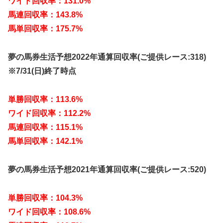
ワイド回収率：131.0%
馬連回収率：143.8%
馬単回収率：175.7%
夢の馬券生活予想2022年通算回収率(ご提供レース:318)
※7/31(日)終了時点
単勝回収率：113.6%
ワイド回収率：112.2%
馬連回収率：115.1%
馬単回収率：142.1%
夢の馬券生活予想2021年通算回収率(ご提供レース:520)
単勝回収率：104.3%
ワイド回収率：108.6%