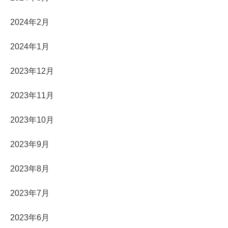
2024年2月
2024年1月
2023年12月
2023年11月
2023年10月
2023年9月
2023年8月
2023年7月
2023年6月