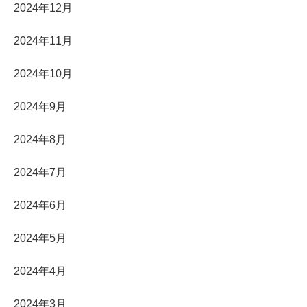
2024年12月
2024年11月
2024年10月
2024年9月
2024年8月
2024年7月
2024年6月
2024年5月
2024年4月
2024年3月