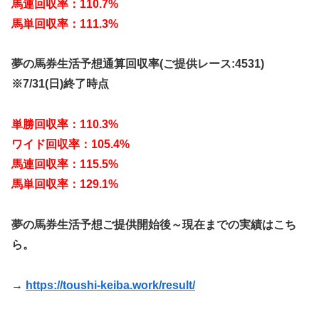
馬連回収率：110.7%
馬単回収率：111.3%
夢の馬券生活予想通算回収率(ご提供レース:4531)
※7/31(日)終了時点
単勝回収率：110.3%
ワイド回収率：105.4%
馬連回収率：115.5%
馬単回収率：129.1%
夢の馬券生活予想ご提供開始後～現在までの実績はこち
ら。
→
https://toushi-keiba.work/result/