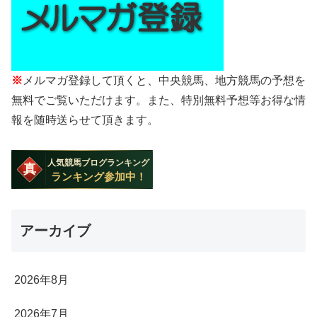
※
メルマガ登録して頂くと、中央競馬、地方競馬の予想を
無料でご覧いただけます。また、特別無料予想等お得な情
報を随時送らせて頂きます。
アーカイブ
2026年8月
2026年7月