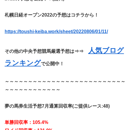
札幌日経オープン2022の予想はコチラから！
https://toushi-keiba.work/sheet/20220806/01/11/
人気ブログ
その他の中央予想競馬厳選予想は⇒⇒
ランキング
で公開中！
～～～～～～～～～～～～～～～～～～～～～～～～～～
～～～～～～～～～～～～
夢の馬券生活予想7月通算回収率(ご提供レース:48)
単勝回収率：105.4%