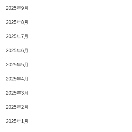
2025年9月
2025年8月
2025年7月
2025年6月
2025年5月
2025年4月
2025年3月
2025年2月
2025年1月