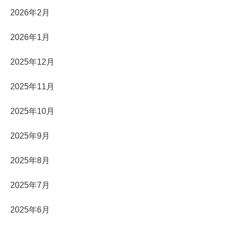
2026年2月
2026年1月
2025年12月
2025年11月
2025年10月
2025年9月
2025年8月
2025年7月
2025年6月