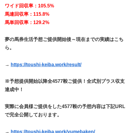
ワイド回収率：105.5%
馬連回収率：115.8%
馬単回収率：129.2%
夢の馬券生活予想ご提供開始後～現在までの実績はこち
ら。
→
https://toushi-keiba.work/result/
※予想提供開始以降全4577鞍ご提供！全式別プラス収支
達成中！
実際に会員様ご提供をした4577鞍の予想内容は下記URL
で完全公開しております。
→
https://toushi-keiba.work/yumebaken/