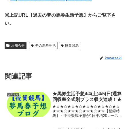
※上記URL【過去の夢の馬券生活予想】からご覧下さ
い。
お知らせ
夢の馬券生活
投資競馬
kawasaki
関連記事
★馬券生活予想4/4(土)4/5(日)通算
お知らせ
回収率全式別プラス収支達成！★
★☆★☆★☆★☆★☆★☆★☆★☆★☆
★☆★☆★☆★☆★☆★☆★☆【登録特
典】・中央競馬予想が1日平均20レース無
料提供(無制限)・ばんえいを除く地方競馬
の予想を新馬戦以外全レース無料提供(無