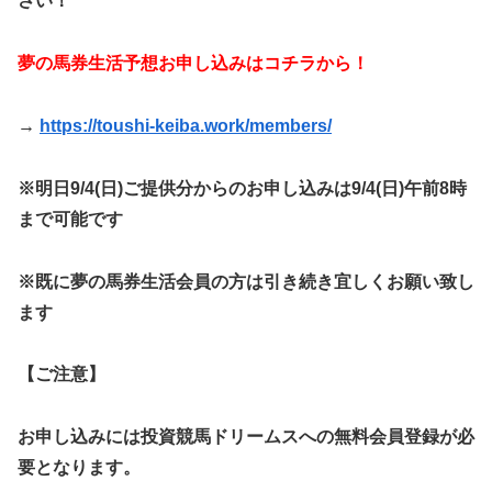
さい！
夢の馬券生活予想お申し込みはコチラから！
→
https://toushi-keiba.work/members/
※明日9/4(日)ご提供分からのお申し込みは9/4(日)午前8時
まで可能です
※既に夢の馬券生活会員の方は引き続き宜しくお願い致し
ます
【ご注意】
お申し込みには投資競馬ドリームスへの無料会員登録が必
要となります。