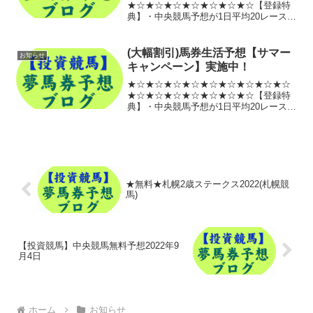
★☆★☆★☆★☆★☆★☆★☆【登録特
典】・中央競馬予想が1日平均20レース無
料提供(無制限)・ばんえいを除く地方競馬
の予想を新馬戦以外全レース無料提供(無
制限)・【夢の馬券生活予想】ご提供レー
(大幅割引)馬券生活予想【サマー
お知らせ
スの中から、...
キャンペーン】実施中！
★☆★☆★☆★☆★☆★☆★☆★☆★☆
★☆★☆★☆★☆★☆★☆★☆【登録特
典】・中央競馬予想が1日平均20レース無
料提供(無制限)・ばんえいを除く地方競馬
の予想を新馬戦以外全レース無料提供(無
制限)・【夢の馬券生活予想】ご提供レー
スの中から、...
★無料★札幌2歳ステークス2022(札幌競
馬)
【投資競馬】中央競馬無料予想2022年9
月4日
ホーム
お知らせ