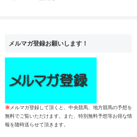
メルマガ登録お願いします！
※
メルマガ登録して頂くと、中央競馬、地方競馬の予想を
無料でご覧いただけます。また、特別無料予想等お得な情
報を随時送らせて頂きます。