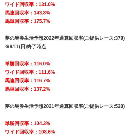
ワイド回収率：131.0%
馬連回収率：143.8%
馬単回収率：175.7%
夢の馬券生活予想2022年通算回収率(ご提供レース:379)
※9/11(日)終了時点
単勝回収率：116.0%
ワイド回収率：111.6%
馬連回収率：116.7%
馬単回収率：137.2%
夢の馬券生活予想2021年通算回収率(ご提供レース:520)
単勝回収率：104.3%
ワイド回収率：108.6%