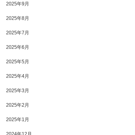
2025年9月
2025年8月
2025年7月
2025年6月
2025年5月
2025年4月
2025年3月
2025年2月
2025年1月
2024年12月