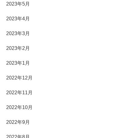
2023年5月
2023年4月
2023年3月
2023年2月
2023年1月
2022年12月
2022年11月
2022年10月
2022年9月
2022年8月