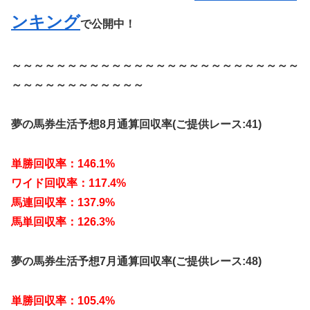
ンキング
で公開中！
～～～～～～～～～～～～～～～～～～～～～～～～～～
～～～～～～～～～～～～
夢の馬券生活予想8月通算回収率(ご提供レース:41)
単勝回収率：146.1%
ワイド回収率：117.4%
馬連回収率：137.9%
馬単回収率：126.3%
夢の馬券生活予想7月通算回収率(ご提供レース:48)
単勝回収率：105.4%