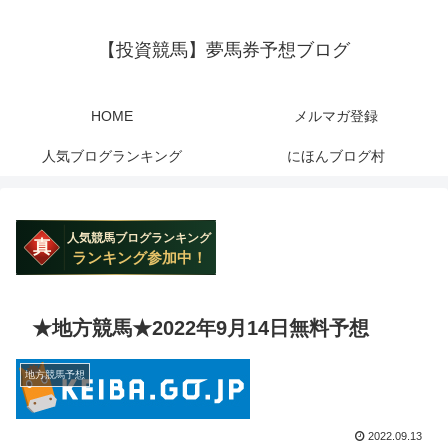
【投資競馬】夢馬券予想ブログ
HOME
メルマガ登録
人気ブログランキング
にほんブログ村
★地方競馬★2022年9月14日無料予想
地方競馬予想
2022.09.13