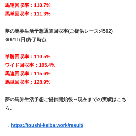
馬連回収率：110.7%
馬単回収率：111.3%
夢の馬券生活予想通算回収率(ご提供レース:4592)
※9/11(日)終了時点
単勝回収率：110.5%
ワイド回収率：105.4%
馬連回収率：115.6%
馬単回収率：128.9%
夢の馬券生活予想ご提供開始後～現在までの実績はこち
ら。
→
https://toushi-keiba.work/result/