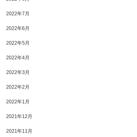
2022年7月
2022年6月
2022年5月
2022年4月
2022年3月
2022年2月
2022年1月
2021年12月
2021年11月