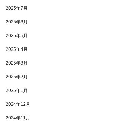
2025年7月
2025年6月
2025年5月
2025年4月
2025年3月
2025年2月
2025年1月
2024年12月
2024年11月