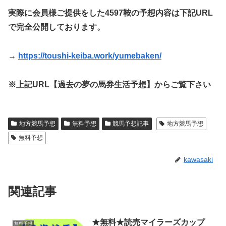
実際に会員様ご提供をした4597鞍の予想内容は下記URL
で完全公開しております。
→
https://toushi-keiba.work/yumebaken/
※上記URL【過去の夢の馬券生活予想】からご覧下さい
地方競馬予想
無料予想
競馬予想記事
地方競馬予想
無料予想
kawasaki
関連記事
★無料★読売マイラーズカップ
無料予想