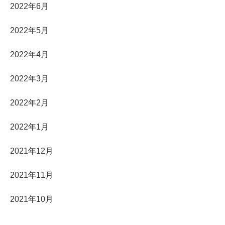
2022年6月
2022年5月
2022年4月
2022年3月
2022年2月
2022年1月
2021年12月
2021年11月
2021年10月