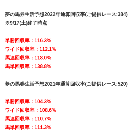
夢の馬券生活予想2022年通算回収率(ご提供レース:384)
※9/17(土)終了時点
単勝回収率：116.3%
ワイド回収率：112.1%
馬連回収率：118.0%
馬単回収率：138.8%
夢の馬券生活予想2021年通算回収率(ご提供レース:520)
単勝回収率：104.3%
ワイド回収率：108.6%
馬連回収率：110.7%
馬単回収率：111.3%