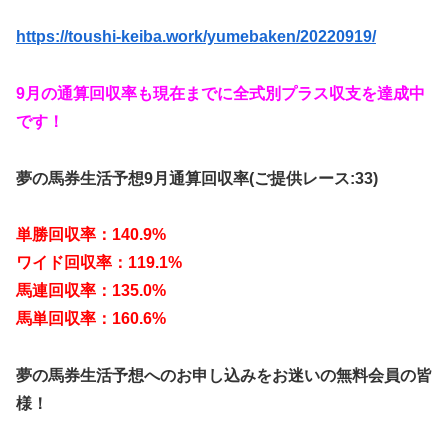
https://toushi-keiba.work/yumebaken/20220919/
9月の通算回収率も現在までに全式別プラス収支を達成中
です！
夢の馬券生活予想9月通算回収率(ご提供レース:33)
単勝回収率：140.9%
ワイド回収率：119.1%
馬連回収率：135.0%
馬単回収率：160.6%
夢の馬券生活予想へのお申し込みをお迷いの無料会員の皆
様！