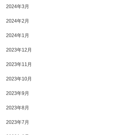
2024年3月
2024年2月
2024年1月
2023年12月
2023年11月
2023年10月
2023年9月
2023年8月
2023年7月