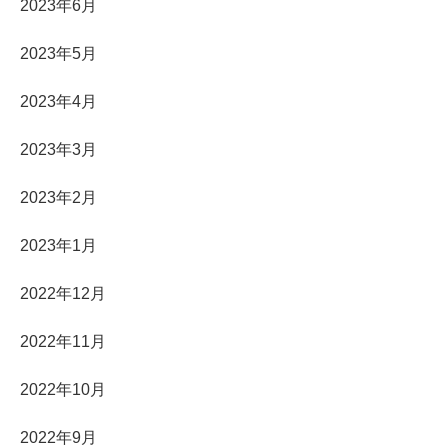
2023年6月
2023年5月
2023年4月
2023年3月
2023年2月
2023年1月
2022年12月
2022年11月
2022年10月
2022年9月