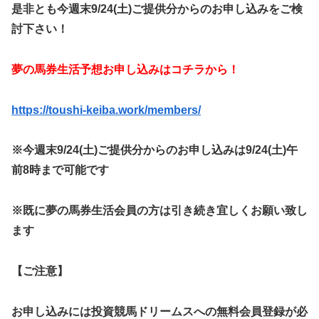
是非とも今週末9/24(土)ご提供分からのお申し込みをご検
討下さい！
夢の馬券生活予想お申し込みはコチラから！
https://toushi-keiba.work/members/
※今週末9/24(土)ご提供分からのお申し込みは9/24(土)午
前8時まで可能です
※既に夢の馬券生活会員の方は引き続き宜しくお願い致し
ます
【ご注意】
お申し込みには投資競馬ドリームスへの無料会員登録が必