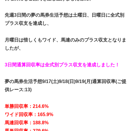
先週3日間の夢の馬券生活予想は土曜日、日曜日に全式別
プラス収支を達成し、
月曜日は惜しくもワイド、馬連のみのプラス収支となりま
したが、
3日間通算回収率は全式別プラス収支を達成しました！
夢の馬券生活予想9/17(土)9/18(日)9/19(月)通算回収率(ご提
供レース:13)
単勝回収率：214.6%
ワイド回収率：165.9%
馬連回収率：188.8%
馬単回収率：279.6%