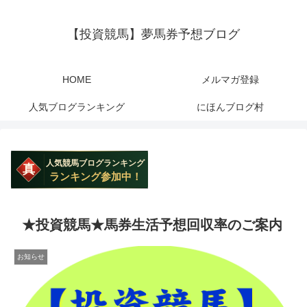
【投資競馬】夢馬券予想ブログ
HOME
メルマガ登録
人気ブログランキング
にほんブログ村
★投資競馬★馬券生活予想回収率のご案内
お知らせ