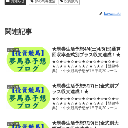
お知らせ
夢の馬券生活
投資競馬
kawasaki
関連記事
★馬券生活予想4/4(土)4/5(日)通算
お知らせ
回収率全式別プラス収支達成！★
★☆★☆★☆★☆★☆★☆★☆★☆★☆
★☆★☆★☆★☆★☆★☆★☆【登録特
典】・中央競馬予想が1日平均20レース無
料提供(無制限)・ばんえいを除く地方競馬
の予想を新馬戦以外全レース無料提供(無
制限)・【夢の馬券生活予想】ご提供レー
★馬券生活予想5/17(日)全式別プ
お知らせ
スの中から、...
ラス収支達成！★
★☆★☆★☆★☆★☆★☆★☆★☆★☆
★☆★☆★☆★☆★☆★☆★☆【登録特
典】・中央競馬予想が1日平均20レース無
料提供(無制限)・ばんえいを除く地方競馬
の予想を新馬戦以外全レース無料提供(無
制限)・【夢の馬券生活予想】ご提供レー
★馬券生活予想7/19(日)全式別大
お知らせ
スの中から、...