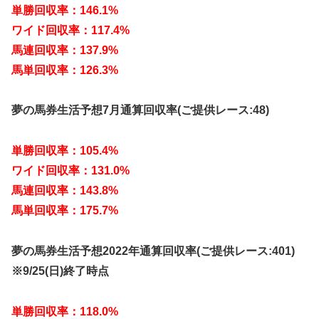
単勝回収率：146.1%
ワイド回収率：117.4%
馬連回収率：137.9%
馬単回収率：126.3%
夢の馬券生活予想7月通算回収率(ご提供レース:48)
単勝回収率：105.4%
ワイド回収率：131.0%
馬連回収率：143.8%
馬単回収率：175.7%
夢の馬券生活予想2022年通算回収率(ご提供レース:401)
※9/25(日)終了時点
単勝回収率：118.0%