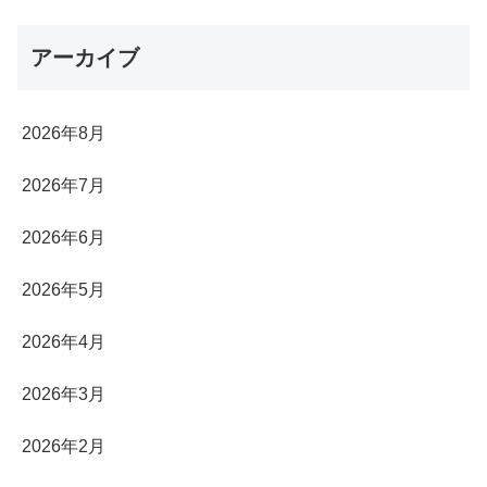
アーカイブ
2026年8月
2026年7月
2026年6月
2026年5月
2026年4月
2026年3月
2026年2月