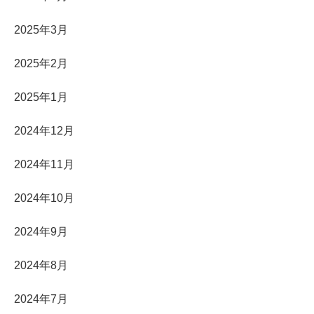
2025年3月
2025年2月
2025年1月
2024年12月
2024年11月
2024年10月
2024年9月
2024年8月
2024年7月