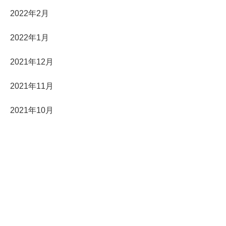
2022年2月
2022年1月
2021年12月
2021年11月
2021年10月