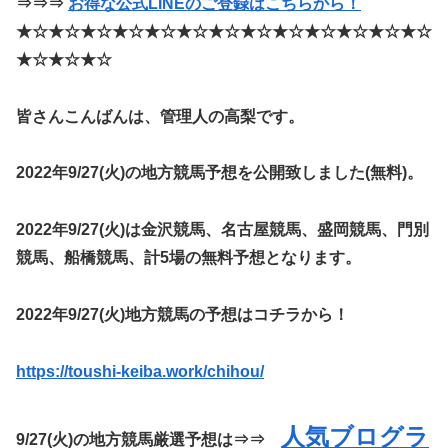
⇒⇒⇒
お得な公式LINEのご登録はこちらから！
★☆★☆★☆★☆★☆★☆★☆★☆★☆★☆★☆★☆★☆
★☆★☆★☆
皆さんこんばんは、管理人の高梨です。
2022年9/27(火)の地方競馬予想を公開致しました(無料)。
2022年9/27(火)は金沢競馬、名古屋競馬、盛岡競馬、門別
競馬、船橋競馬、計5場の無料予想となります。
2022年9/27(火)地方競馬の予想はコチラから！
https://toushi-keiba.work/chihou/
人気ブログラ
9/27(火)の地方競馬厳選予想は⇒⇒