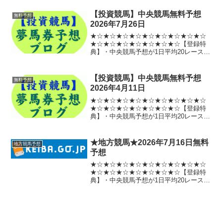
の予想を新馬戦以外全レース無料提供(無
制限)・【夢の馬券生活予想】ご提供レー
【投資競馬】中央競馬無料予想
無料予想
スの中から、...
2026年7月26日
★☆★☆★☆★☆★☆★☆★☆★☆★☆
★☆★☆★☆★☆★☆★☆★☆【登録特
典】・中央競馬予想が1日平均20レース無
料提供(無制限)・ばんえいを除く地方競馬
の予想を新馬戦以外全レース無料提供(無
制限)・【夢の馬券生活予想】ご提供レー
【投資競馬】中央競馬無料予想
無料予想
スの中から、...
2026年4月11日
★☆★☆★☆★☆★☆★☆★☆★☆★☆
★☆★☆★☆★☆★☆★☆★☆【登録特
典】・中央競馬予想が1日平均20レース無
料提供(無制限)・ばんえいを除く地方競馬
の予想を新馬戦以外全レース無料提供(無
制限)・【夢の馬券生活予想】ご提供レー
★地方競馬★2026年7月16日無料
地方競馬予想
スの中から、...
予想
★☆★☆★☆★☆★☆★☆★☆★☆★☆
★☆★☆★☆★☆★☆★☆★☆【登録特
典】・中央競馬予想が1日平均20レース無
料提供(無制限)・ばんえいを除く地方競馬
の予想を新馬戦以外全レース無料提供(無
制限)・【夢の馬券生活予想】ご提供レー
スの中から、...