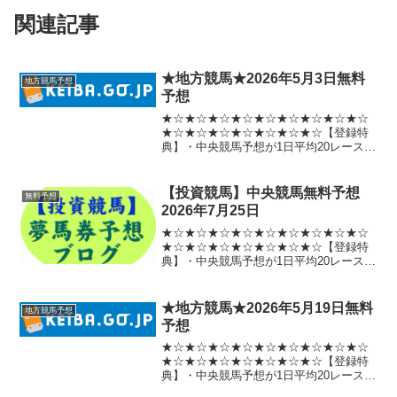
関連記事
★地方競馬★2026年5月3日無料
地方競馬予想
予想
★☆★☆★☆★☆★☆★☆★☆★☆★☆
★☆★☆★☆★☆★☆★☆★☆【登録特
典】・中央競馬予想が1日平均20レース無
料提供(無制限)・ばんえいを除く地方競馬
の予想を新馬戦以外全レース無料提供(無
制限)・【夢の馬券生活予想】ご提供レー
【投資競馬】中央競馬無料予想
無料予想
スの中から、...
2026年7月25日
★☆★☆★☆★☆★☆★☆★☆★☆★☆
★☆★☆★☆★☆★☆★☆★☆【登録特
典】・中央競馬予想が1日平均20レース無
料提供(無制限)・ばんえいを除く地方競馬
の予想を新馬戦以外全レース無料提供(無
制限)・【夢の馬券生活予想】ご提供レー
★地方競馬★2026年5月19日無料
地方競馬予想
スの中から、...
予想
★☆★☆★☆★☆★☆★☆★☆★☆★☆
★☆★☆★☆★☆★☆★☆★☆【登録特
典】・中央競馬予想が1日平均20レース無
料提供(無制限)・ばんえいを除く地方競馬