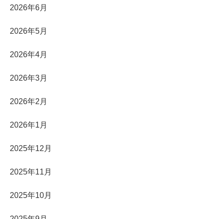
2026年6月
2026年5月
2026年4月
2026年3月
2026年2月
2026年1月
2025年12月
2025年11月
2025年10月
2025年9月