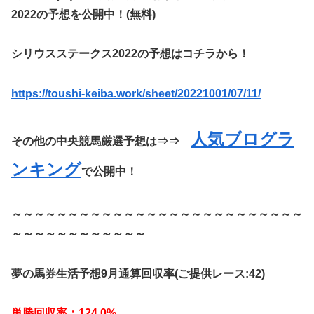
2022の予想を公開中！(無料)
シリウスステークス2022の予想はコチラから！
https://toushi-keiba.work/sheet/20221001/07/11/
人気ブログラ
その他の中央競馬厳選予想は⇒⇒
ンキング
で公開中！
～～～～～～～～～～～～～～～～～～～～～～～～～～
～～～～～～～～～～～～
夢の馬券生活予想9月通算回収率(ご提供レース:42)
単勝回収率：124.0%