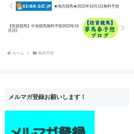
★地方競馬★2022年10月1日無料予想
【投資競馬】中央競馬無料予想2022年10
月2日
ホーム
無料予想
メルマガ登録お願いします！