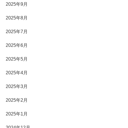
2025年9月
2025年8月
2025年7月
2025年6月
2025年5月
2025年4月
2025年3月
2025年2月
2025年1月
2024年12月