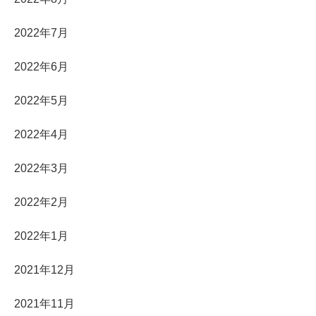
2022年7月
2022年6月
2022年5月
2022年4月
2022年3月
2022年2月
2022年1月
2021年12月
2021年11月