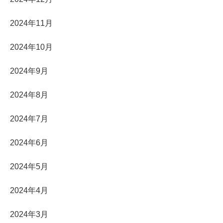
2024年11月
2024年10月
2024年9月
2024年8月
2024年7月
2024年6月
2024年5月
2024年4月
2024年3月