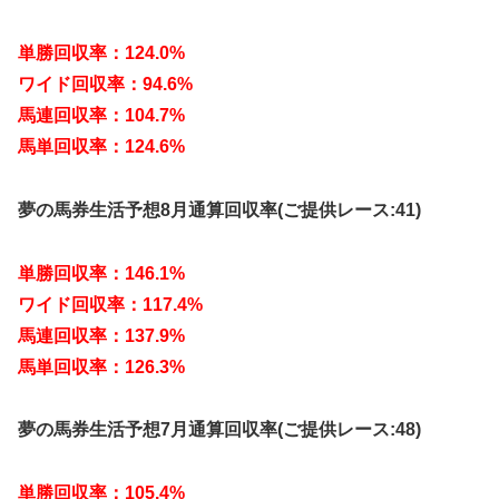
単勝回収率：124.0%
ワイド回収率：94.6%
馬連回収率：104.7%
馬単回収率：124.6%
夢の馬券生活予想8月通算回収率(ご提供レース:41)
単勝回収率：146.1%
ワイド回収率：117.4%
馬連回収率：137.9%
馬単回収率：126.3%
夢の馬券生活予想7月通算回収率(ご提供レース:48)
単勝回収率：105.4%