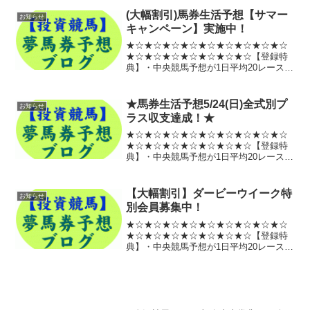
の予想を新馬戦以外全レース無料提供(無
制限)・【夢の馬券生活予想】ご提供レー
(大幅割引)馬券生活予想【サマー
お知らせ
スの中から、...
キャンペーン】実施中！
★☆★☆★☆★☆★☆★☆★☆★☆★☆
★☆★☆★☆★☆★☆★☆★☆【登録特
典】・中央競馬予想が1日平均20レース無
料提供(無制限)・ばんえいを除く地方競馬
の予想を新馬戦以外全レース無料提供(無
制限)・【夢の馬券生活予想】ご提供レー
★馬券生活予想5/24(日)全式別プ
お知らせ
スの中から、...
ラス収支達成！★
★☆★☆★☆★☆★☆★☆★☆★☆★☆
★☆★☆★☆★☆★☆★☆★☆【登録特
典】・中央競馬予想が1日平均20レース無
料提供(無制限)・ばんえいを除く地方競馬
の予想を新馬戦以外全レース無料提供(無
制限)・【夢の馬券生活予想】ご提供レー
【大幅割引】ダービーウイーク特
お知らせ
スの中から、...
別会員募集中！
★☆★☆★☆★☆★☆★☆★☆★☆★☆
★☆★☆★☆★☆★☆★☆★☆【登録特
典】・中央競馬予想が1日平均20レース無
料提供(無制限)・ばんえいを除く地方競馬
の予想を新馬戦以外全レース無料提供(無
制限)・【夢の馬券生活予想】ご提供レー
スの中から、...