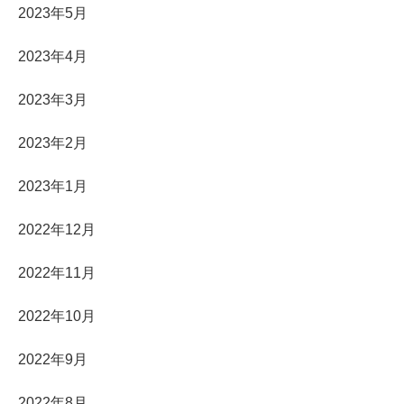
2023年5月
2023年4月
2023年3月
2023年2月
2023年1月
2022年12月
2022年11月
2022年10月
2022年9月
2022年8月