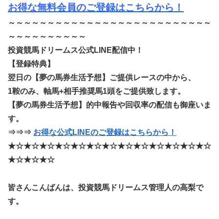
お得な無料会員のご登録はこちらから！
～～～～～～～～～～～～～～～～～～～～～～～～～～
～～～～～～～～～～
投資競馬ドリームス公式LINE配信中！
【登録特典】
翌日の【夢の馬券生活予想】ご提供レースの中から、
1鞍のみ、軸馬+相手推奨馬1頭をご提供致します。
【夢の馬券生活予想】的中報告や回収率の配信も御座いま
す。
⇒⇒⇒
お得な公式LINEのご登録はこちらから！
★☆★☆★☆★☆★☆★☆★☆★☆★☆★☆★☆★☆★☆
★☆★☆★☆
皆さんこんばんは、投資競馬ドリームス管理人の高梨で
す。