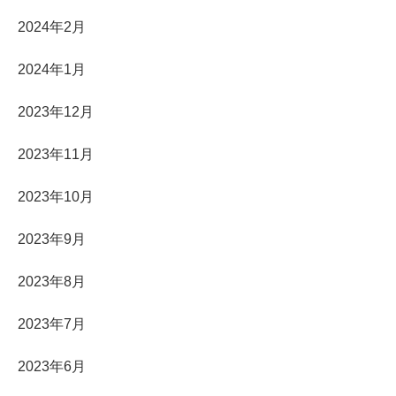
2024年2月
2024年1月
2023年12月
2023年11月
2023年10月
2023年9月
2023年8月
2023年7月
2023年6月