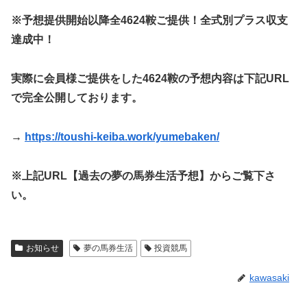
※予想提供開始以降全4624鞍ご提供！全式別プラス収支
達成中！
実際に会員様ご提供をした4624鞍の予想内容は下記URL
で完全公開しております。
→
https://toushi-keiba.work/yumebaken/
※上記URL【過去の夢の馬券生活予想】からご覧下さ
い。
お知らせ
夢の馬券生活
投資競馬
kawasaki