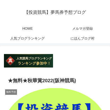
【投資競馬】夢馬券予想ブログ
HOME
メルマガ登録
人気ブログランキング
にほんブログ村
★無料★秋華賞2022(阪神競馬)
無料予想