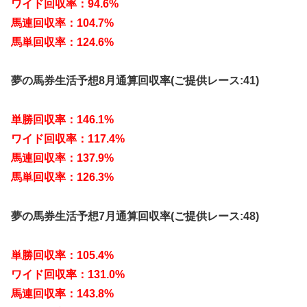
ワイド回収率：94.6%
馬連回収率：104.7%
馬単回収率：124.6%
夢の馬券生活予想8月通算回収率(ご提供レース:41)
単勝回収率：146.1%
ワイド回収率：117.4%
馬連回収率：137.9%
馬単回収率：126.3%
夢の馬券生活予想7月通算回収率(ご提供レース:48)
単勝回収率：105.4%
ワイド回収率：131.0%
馬連回収率：143.8%