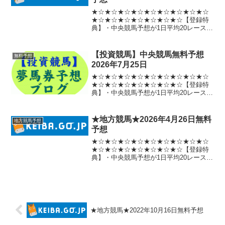
★☆★☆★☆★☆★☆★☆★☆★☆★☆
★☆★☆★☆★☆★☆★☆★☆【登録特
典】・中央競馬予想が1日平均20レース無
料提供(無制限)・ばんえいを除く地方競馬
の予想を新馬戦以外全レース無料提供(無
制限)・【夢の馬券生活予想】ご提供レー
【投資競馬】中央競馬無料予想
無料予想
スの中から、...
2026年7月25日
★☆★☆★☆★☆★☆★☆★☆★☆★☆
★☆★☆★☆★☆★☆★☆★☆【登録特
典】・中央競馬予想が1日平均20レース無
料提供(無制限)・ばんえいを除く地方競馬
の予想を新馬戦以外全レース無料提供(無
制限)・【夢の馬券生活予想】ご提供レー
★地方競馬★2026年4月26日無料
地方競馬予想
スの中から、...
予想
★☆★☆★☆★☆★☆★☆★☆★☆★☆
★☆★☆★☆★☆★☆★☆★☆【登録特
典】・中央競馬予想が1日平均20レース無
料提供(無制限)・ばんえいを除く地方競馬
の予想を新馬戦以外全レース無料提供(無
制限)・【夢の馬券生活予想】ご提供レー
スの中から、...
★地方競馬★2022年10月16日無料予想