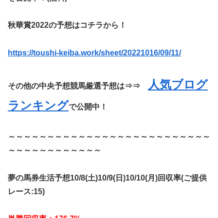
秋華賞2022の予想はコチラから！
https://toushi-keiba.work/sheet/20221016/09/11/
人気ブログ
その他の中央予想競馬厳選予想は⇒⇒
ランキング
で公開中！
～～～～～～～～～～～～～～～～～～～～～～～～～～
～～～～～～～～～～～～
夢の馬券生活予想10/8(土)10/9(日)10/10(月)回収率(ご提供
レース:15)