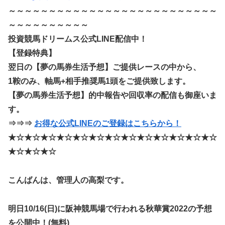
～～～～～～～～～～～～～～～～～～～～～～～～～～
～～～～～～～～～～
投資競馬ドリームス公式LINE配信中！
【登録特典】
翌日の【夢の馬券生活予想】ご提供レースの中から、
1鞍のみ、軸馬+相手推奨馬1頭をご提供致します。
【夢の馬券生活予想】的中報告や回収率の配信も御座いま
す。
⇒⇒⇒
お得な公式LINEのご登録はこちらから！
★☆★☆★☆★☆★☆★☆★☆★☆★☆★☆★☆★☆★☆
★☆★☆★☆
こんばんは、管理人の高梨です。
明日10/16(日)に阪神競馬場で行われる秋華賞2022の予想
を公開中！(無料)