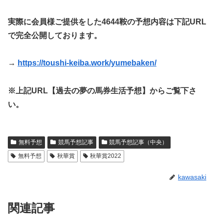
実際に会員様ご提供をした4644鞍の予想内容は下記URL
で完全公開しております。
→
https://toushi-keiba.work/yumebaken/
※上記URL【過去の夢の馬券生活予想】からご覧下さ
い。
無料予想
競馬予想記事
競馬予想記事（中央）
無料予想
秋華賞
秋華賞2022
kawasaki
関連記事