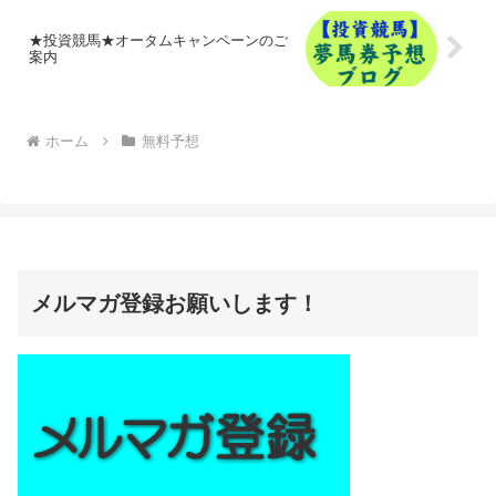
★投資競馬★オータムキャンペーンのご
案内
ホーム
無料予想
メルマガ登録お願いします！