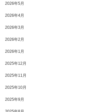
2026年5月
2026年4月
2026年3月
2026年2月
2026年1月
2025年12月
2025年11月
2025年10月
2025年9月
2025年8月