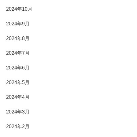
2024年10月
2024年9月
2024年8月
2024年7月
2024年6月
2024年5月
2024年4月
2024年3月
2024年2月