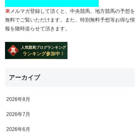
※
メルマガ登録して頂くと、中央競馬、地方競馬の予想を
無料でご覧いただけます。また、特別無料予想等お得な情
報を随時送らせて頂きます。
アーカイブ
2026年8月
2026年7月
2026年6月